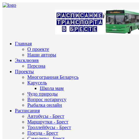
Главная
О проекте
Наши авторы
Эксклюзив
Персона
Проекты
Многогранная Беларусь
Карусель
Школа мам
Чудо природы
Вопрос нотариусу
Рыбалка онлайн
Расписания
Автобусы - Брест
Маршрутки - Брест
Троллейбусы - Брест
Поезда - Брест
Самолеты - Брест