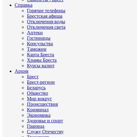
Справка
Горячие телефоны
Брестская афиша
Отключения воды
Отключения света
Аптеки
Гостиницы
Консульства
Таможни
Карта Бреста
Храмы Бреста
Курсы валют
Архив
Брест
Брест-регион
Беларусь
Общество
Мир вокруг
Происшествия
Криминал
Экономика
Здоровье и спорт
Граница
Служу Отечеству