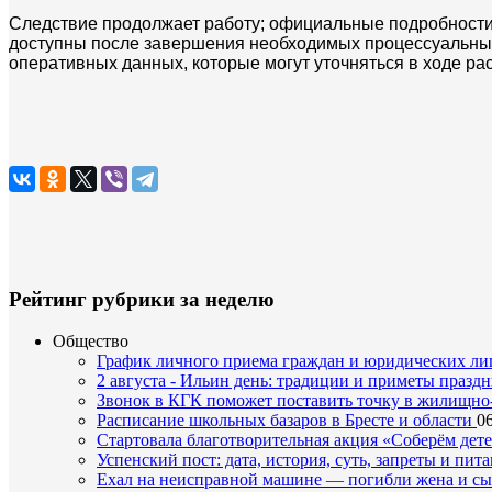
Следствие продолжает работу; официальные подробности
доступны после завершения необходимых процессуальных
оперативных данных, которые могут уточняться в ходе ра
Рейтинг рубрики за неделю
Общество
График личного приема граждан и юридических л
2 августа - Ильин день: традиции и приметы празд
Звонок в КГК поможет поставить точку в жилищн
Расписание школьных базаров в Бресте и области
06
Стартовала благотворительная акция «Соберём дет
Успенский пост: дата, история, суть, запреты и пита
Ехал на неисправной машине — погибли жена и с