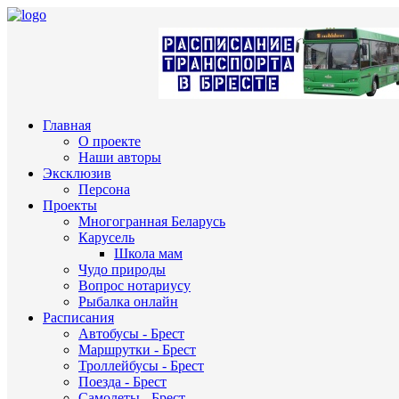
Главная
О проекте
Наши авторы
Эксклюзив
Персона
Проекты
Многогранная Беларусь
Карусель
Школа мам
Чудо природы
Вопрос нотариусу
Рыбалка онлайн
Расписания
Автобусы - Брест
Маршрутки - Брест
Троллейбусы - Брест
Поезда - Брест
Самолеты - Брест