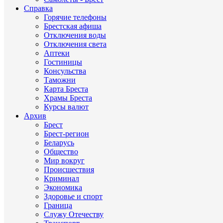
Справка
Горячие телефоны
Брестская афиша
Отключения воды
Отключения света
Аптеки
Гостиницы
Консульства
Таможни
Карта Бреста
Храмы Бреста
Курсы валют
Архив
Брест
Брест-регион
Беларусь
Общество
Мир вокруг
Происшествия
Криминал
Экономика
Здоровье и спорт
Граница
Служу Отечеству