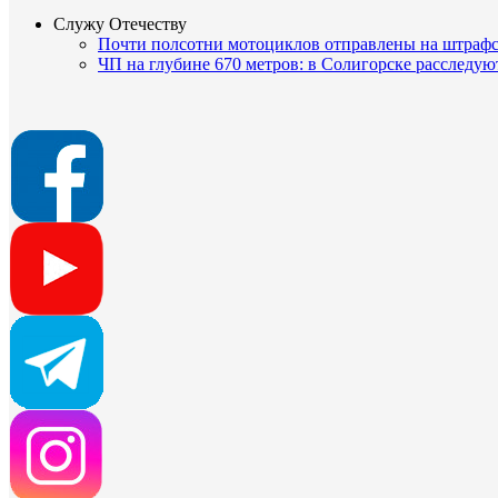
Служу Отечеству
Почти полсотни мотоциклов отправлены на штрафс
ЧП на глубине 670 метров: в Солигорске расследую