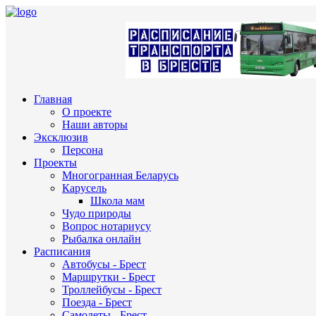
Главная
О проекте
Наши авторы
Эксклюзив
Персона
Проекты
Многогранная Беларусь
Карусель
Школа мам
Чудо природы
Вопрос нотариусу
Рыбалка онлайн
Расписания
Автобусы - Брест
Маршрутки - Брест
Троллейбусы - Брест
Поезда - Брест
Самолеты - Брест