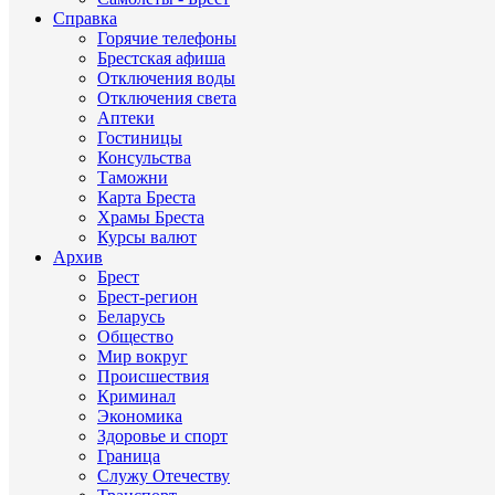
Справка
Горячие телефоны
Брестская афиша
Отключения воды
Отключения света
Аптеки
Гостиницы
Консульства
Таможни
Карта Бреста
Храмы Бреста
Курсы валют
Архив
Брест
Брест-регион
Беларусь
Общество
Мир вокруг
Происшествия
Криминал
Экономика
Здоровье и спорт
Граница
Служу Отечеству