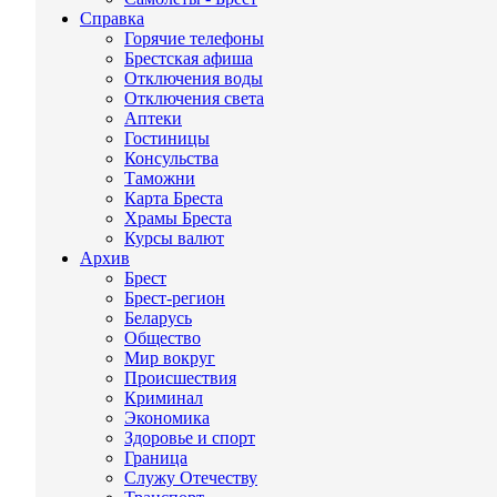
Справка
Горячие телефоны
Брестская афиша
Отключения воды
Отключения света
Аптеки
Гостиницы
Консульства
Таможни
Карта Бреста
Храмы Бреста
Курсы валют
Архив
Брест
Брест-регион
Беларусь
Общество
Мир вокруг
Происшествия
Криминал
Экономика
Здоровье и спорт
Граница
Служу Отечеству