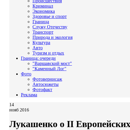
Происшествия
Криминал
Экономика
Здоровье и спорт
Граница
Служу Отечеству
Транспорт
Природа и экология
Культура
Авто
Туризм и отдых
Граница: очереди
"Варшавский мост"
"Каменный Лог"
Фото
Фотовернисаж
Автосюжеты
Фотофакт
Реклама
14
нояб 2016
Лукашенко о II Европейских