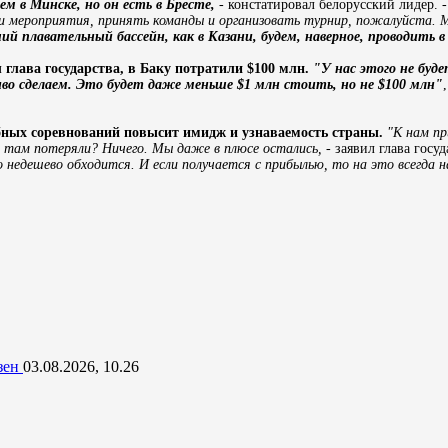
м в Минске, но он есть в Бресте,
- констатировал белорусский лидер. 
сти мероприятия, принять команды и организовать турнир, пожалуйста.
й плавательный бассейн, как в Казани, будем, наверное, проводить в
 глава государства, в Баку потратили $100 млн.
"У нас этого не буд
во сделаем. Это будет даже меньше $1 млн стоить, но не $100 млн"
бных соревнований повысит имидж и узнаваемость страны.
"К нам пр
 там потеряли? Ничего. Мы даже в плюсе остались, -
заявил глава госуд
недешево обходится. И если получается с прибылью, то на это всегда н
езен
03.08.2026, 10.26