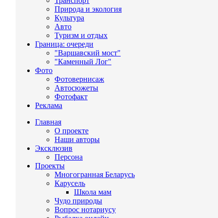
Транспорт
Природа и экология
Культура
Авто
Туризм и отдых
Граница: очереди
"Варшавский мост"
"Каменный Лог"
Фото
Фотовернисаж
Автосюжеты
Фотофакт
Реклама
Главная
О проекте
Наши авторы
Эксклюзив
Персона
Проекты
Многогранная Беларусь
Карусель
Школа мам
Чудо природы
Вопрос нотариусу