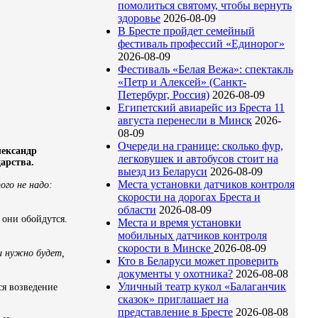
помолиться святому, чтобы вернуть
здоровье
2026-08-09
В Бресте пройдет семейный
фестиваль профессий «Единорог»
2026-08-09
Фестиваль «Белая Вежа»: спектакль
«Петр и Алексей» (Санкт-
Петербург, Россия)
2026-08-09
Египетский авиарейс из Бреста 11
августа перенесли в Минск
2026-
08-09
Очереди на границе: сколько фур,
лександр
легковушек и автобусов стоит на
арства.
выезд из Беларуси
2026-08-09
Места установки датчиков контроля
ого не надо:
скорости на дорогах Бреста и
области
2026-08-09
 они обойдутся.
Места и время установки
мобильных датчиков контроля
скорости в Минске
2026-08-09
и нужно будет,
Кто в Беларуси может проверить
документы у охотника?
2026-08-08
Уличный театр кукол «Балаганчик
ся возведение
сказок» приглашает на
представление в Бресте
2026-08-08