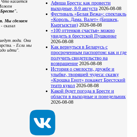
-
Что касается
Афиша Бреста: как провести
 Можем
выходные, 8-9 августа
2026-08-08
 Бресте".
Фестиваль «Белая Вежа»: спектакль
«Король. Дама. Валет» (Бишкек,
ет. Мы сделаем
Кыргызстан)
2026-08-08
, - сказал
«100 оттенков счастья» можно
увидеть в брестской Пушкинке
иедут люди. Они
2026-08-08
арства
. - Если мы
Как вернуться в Беларусь с
адо идти".
просроченным паспортом: как и где
получить свидетельство на
возвращение
2026-08-08
История о смелости, дружбе и
улыбке, творящей чудеса: сказку
«Крошка Енот» покажет Брестский
театр кукол
2026-08-08
Какой будет погода в Бресте и
области в выходные и понедельник
2026-08-08