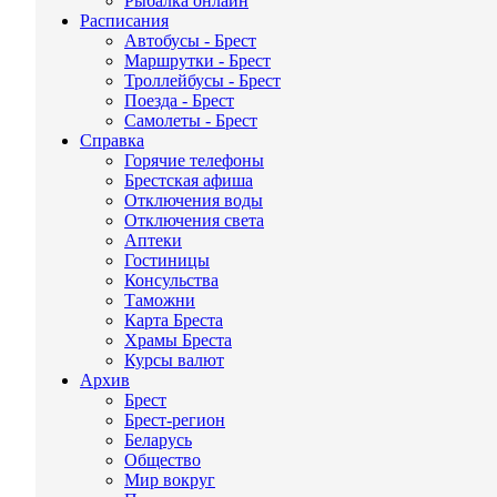
Рыбалка онлайн
Расписания
Автобусы - Брест
Маршрутки - Брест
Троллейбусы - Брест
Поезда - Брест
Самолеты - Брест
Справка
Горячие телефоны
Брестская афиша
Отключения воды
Отключения света
Аптеки
Гостиницы
Консульства
Таможни
Карта Бреста
Храмы Бреста
Курсы валют
Архив
Брест
Брест-регион
Беларусь
Общество
Мир вокруг