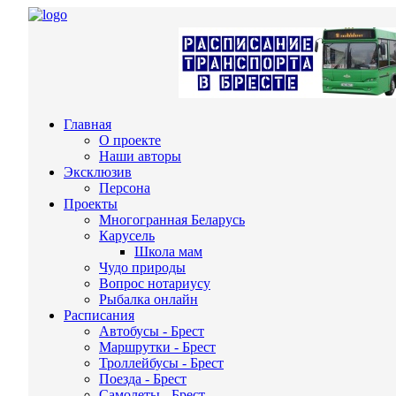
Главная
О проекте
Наши авторы
Эксклюзив
Персона
Проекты
Многогранная Беларусь
Карусель
Школа мам
Чудо природы
Вопрос нотариусу
Рыбалка онлайн
Расписания
Автобусы - Брест
Маршрутки - Брест
Троллейбусы - Брест
Поезда - Брест
Самолеты - Брест