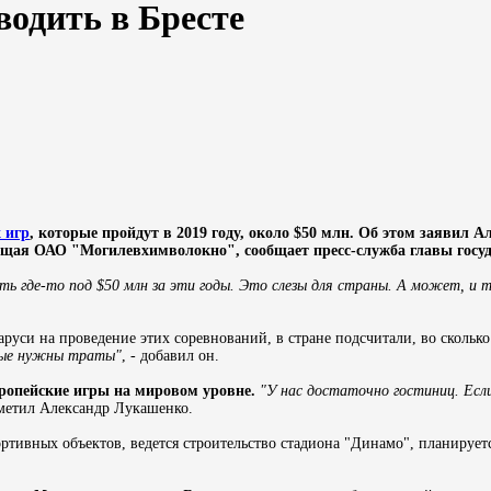
водить в Бресте
 игр
, которые пройдут в 2019 году, около $50 млн. Об этом заявил А
щая ОАО "Могилевхимволокно", сообщает пресс-служба главы госуд
ь где-то под $50 млн за эти годы. Это слезы для страны. А может, и т
руси на проведение этих соревнований, в стране подсчитали, во сколько
мные нужны траты"
, - добавил он.
вропейские игры на мировом уровне.
"У нас достаточно гостиниц. Есл
тметил Александр Лукашенко.
ортивных объектов, ведется строительство стадиона "Динамо", планирует