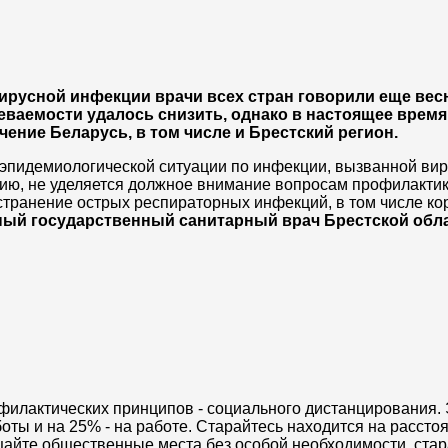
ирусной инфекции врачи всех стран говорили еще вес
еваемости удалось снизить, однако в настоящее время
ение Беларусь, в том числе и Брестский регион.
 эпидемиологической ситуации по инфекции, вызванной ви
нию, не уделяется должное внимание вопросам профилактик
транение острых респираторных инфекций, в том числе к
ный государственный санитарный врач Брестской обл
илактических принципов - социального дистанцирования.
ты и на 25% - на работе. Старайтесь находится на расстоя
ещайте общественные места без особой необходимости, ста