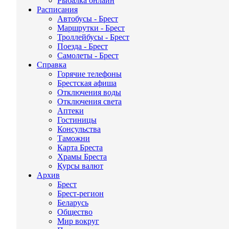
Рыбалка онлайн
Расписания
Автобусы - Брест
Маршрутки - Брест
Троллейбусы - Брест
Поезда - Брест
Самолеты - Брест
Справка
Горячие телефоны
Брестская афиша
Отключения воды
Отключения света
Аптеки
Гостиницы
Консульства
Таможни
Карта Бреста
Храмы Бреста
Курсы валют
Архив
Брест
Брест-регион
Беларусь
Общество
Мир вокруг