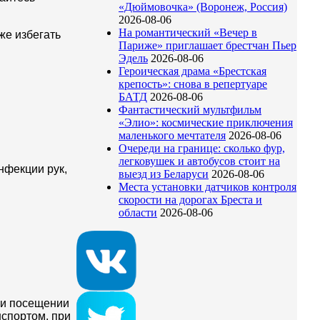
«Дюймовочка» (Воронеж, Россия)
2026-08-06
На романтический «Вечер в
же избегать
Париже» приглашает брестчан Пьер
Эдель
2026-08-06
Героическая драма «Брестская
крепость»: снова в репертуаре
БАТД
2026-08-06
Фантастический мультфильм
«Элио»: космические приключения
маленького мечтателя
2026-08-06
Очереди на границе: сколько фур,
легковушек и автобусов стоит на
нфекции рук,
выезд из Беларуси
2026-08-06
Места установки датчиков контроля
скорости на дорогах Бреста и
области
2026-08-06
ри посещении
нспортом, при