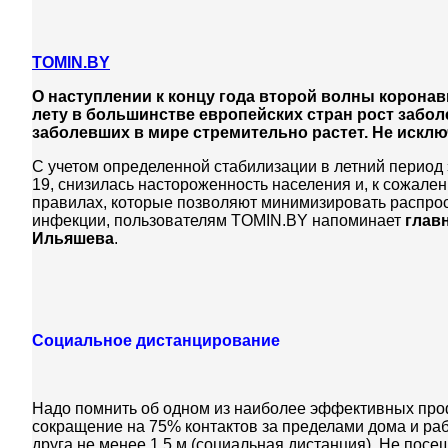
TOMIN.BY
О наступлении к концу года второй волны коронав
лету в большинстве европейских стран рост забол
заболевших в мире стремительно растет. Не исключ
С учетом определенной стабилизации в летний период
19, снизилась настороженность населения и, к сожале
правилах, которые позволяют минимизировать распрос
инфекции, пользователям TOMIN.BY напоминает
глав
Ильяшева
.
Социальное дистанцирование
Надо помнить об одном из наиболее эффективных проф
сокращение на 75% контактов за пределами дома и рабо
друга не менее 1,5 м (социальная дистанция). Не пос