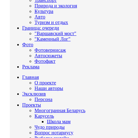
Транспорт
Природа и экология
Культура
Авто
Туризм и отдых
Граница: очереди
"Варшавский мост"
"Каменный Лог"
Фото
Фотовернисаж
Автосюжеты
Фотофакт
Реклама
Главная
О проекте
Наши авторы
Эксклюзив
Персона
Проекты
Многогранная Беларусь
Карусель
Школа мам
Чудо природы
Вопрос нотариусу