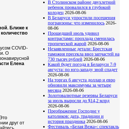
В Столинском районе двухлетний
ребенок провалился в глубокий
колодец
2026-08-06
В Беларуси упростили посещения
погранзоны: что изменилось
2026-
ной. Ближе к
08-06
 количество
Прошедший июль удивил
контрастами: прохлада сменилась
тропической жарой
2026-08-06
русом COVID-
Незаявленные детали: Брестская
и. О
таможня пресекла ввоз запчастей на
оронавирусной
730 тысяч рублей
2026-08-06
асти Елена
Какой будет погода в Беларуси 7-9
августа: по юго-западу зной спадет
2026-08-06
На торгах 6 августа доллар и евро
обновили максимумы за четыре
месяца
2026-08-06
Золотовалютные резервы Беларуси
за июль выросли до $14,2 млрд
2026-08-06
Преображение Господне у
католиков: дата, традиции и
 Это
история праздника
2026-08-06
нии друг от
Фестиваль «Белая Вежа»: спектакль
райтесь