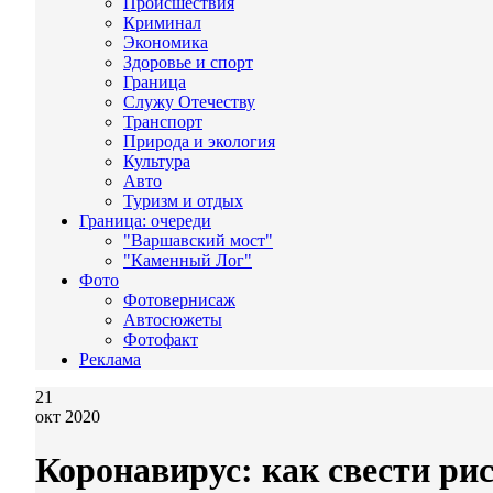
Происшествия
Криминал
Экономика
Здоровье и спорт
Граница
Служу Отечеству
Транспорт
Природа и экология
Культура
Авто
Туризм и отдых
Граница: очереди
"Варшавский мост"
"Каменный Лог"
Фото
Фотовернисаж
Автосюжеты
Фотофакт
Реклама
21
окт 2020
Коронавирус: как свести ри