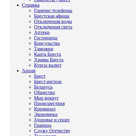
Справка
Горячие телефоны
Брестская афиша
Отключения воды
Отключения света
Аптеки
Гостиницы
Консульства
Таможни
Карта Бреста
Храмы Бреста
Курсы валют
Архив
Брест
Брест-регион
Беларусь
Общество
Мир вокруг
Происшествия
Криминал
Экономика
Здоровье и спорт
Граница
Служу Отечеству