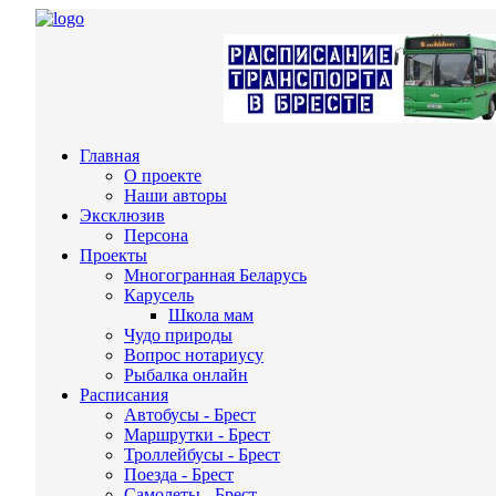
Главная
О проекте
Наши авторы
Эксклюзив
Персона
Проекты
Многогранная Беларусь
Карусель
Школа мам
Чудо природы
Вопрос нотариусу
Рыбалка онлайн
Расписания
Автобусы - Брест
Маршрутки - Брест
Троллейбусы - Брест
Поезда - Брест
Самолеты - Брест