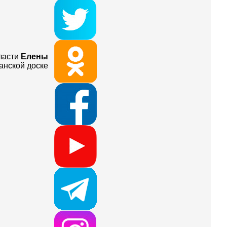
бласти
Елены
анской доске