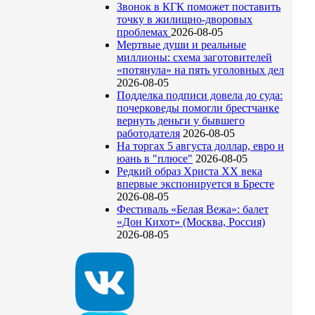
Звонок в КГК поможет поставить
точку в жилищно-дворовых
проблемах
2026-08-05
Мертвые души и реальные
миллионы: схема заготовителей
«потянула» на пять уголовных дел
2026-08-05
Подделка подписи довела до суда:
почерковеды помогли брестчанке
вернуть деньги у бывшего
работодателя
2026-08-05
На торгах 5 августа доллар, евро и
юань в "плюсе"
2026-08-05
Редкий образ Христа ХХ века
впервые экспонируется в Бресте
2026-08-05
Фестиваль «Белая Вежа»: балет
«Дон Кихот» (Москва, Россия)
2026-08-05