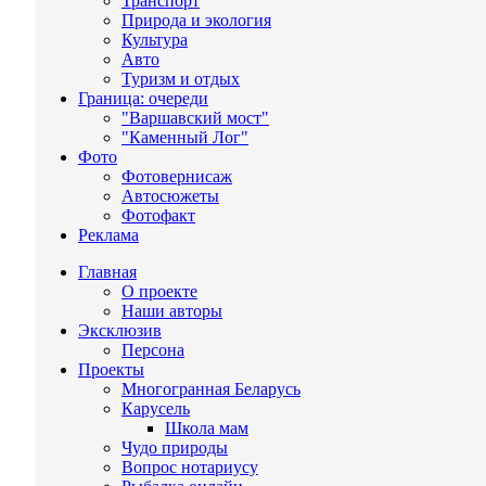
Транспорт
Природа и экология
Культура
Авто
Туризм и отдых
Граница: очереди
"Варшавский мост"
"Каменный Лог"
Фото
Фотовернисаж
Автосюжеты
Фотофакт
Реклама
Главная
О проекте
Наши авторы
Эксклюзив
Персона
Проекты
Многогранная Беларусь
Карусель
Школа мам
Чудо природы
Вопрос нотариусу