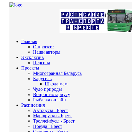
Главная
О проекте
Наши авторы
Эксклюзив
Персона
Проекты
Многогранная Беларусь
Карусель
Школа мам
Чудо природы
Вопрос нотариусу
Рыбалка онлайн
Расписания
Автобусы - Брест
Маршрутки - Брест
Троллейбусы - Брест
Поезда - Брест
Самолеты - Брест