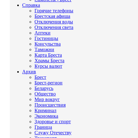
Справка
Горячие телефоны
Брестская афиша
Отключения воды
Отключения света
Аптеки
Гостиницы
Консульства
Таможни
Карта Бреста
Храмы Бреста
Курсы валют
Архив
Брест
Брест-регион
Беларусь
Общество
Мир вокруг
Происшествия
Криминал
Экономика
Здоровье и спорт
Граница
Служу Отечеству