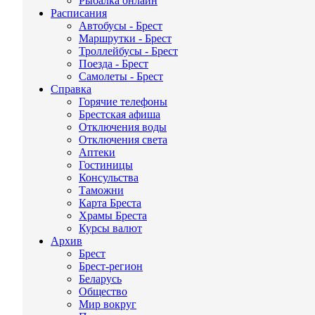
Рыбалка онлайн
Расписания
Автобусы - Брест
Маршрутки - Брест
Троллейбусы - Брест
Поезда - Брест
Самолеты - Брест
Справка
Горячие телефоны
Брестская афиша
Отключения воды
Отключения света
Аптеки
Гостиницы
Консульства
Таможни
Карта Бреста
Храмы Бреста
Курсы валют
Архив
Брест
Брест-регион
Беларусь
Общество
Мир вокруг