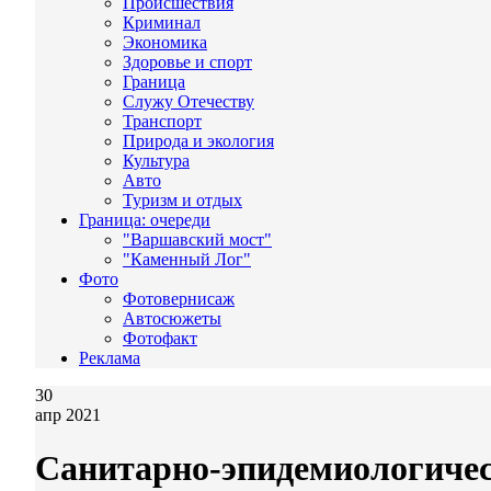
Происшествия
Криминал
Экономика
Здоровье и спорт
Граница
Служу Отечеству
Транспорт
Природа и экология
Культура
Авто
Туризм и отдых
Граница: очереди
"Варшавский мост"
"Каменный Лог"
Фото
Фотовернисаж
Автосюжеты
Фотофакт
Реклама
30
апр 2021
Санитарно-эпидемиологичес