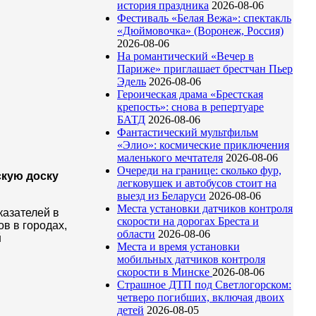
история праздника
2026-08-06
Фестиваль «Белая Вежа»: спектакль
«Дюймовочка» (Воронеж, Россия)
2026-08-06
На романтический «Вечер в
Париже» приглашает брестчан Пьер
Эдель
2026-08-06
Героическая драма «Брестская
крепость»: снова в репертуаре
БАТД
2026-08-06
Фантастический мультфильм
«Элио»: космические приключения
маленького мечтателя
2026-08-06
Очереди на границе: сколько фур,
скую доску
легковушек и автобусов стоит на
выезд из Беларуси
2026-08-06
Места установки датчиков контроля
казателей в
скорости на дорогах Бреста и
ов в городах,
области
2026-08-06
й
Места и время установки
мобильных датчиков контроля
скорости в Минске
2026-08-06
Страшное ДТП под Светлогорском:
четверо погибших, включая двоих
детей
2026-08-05