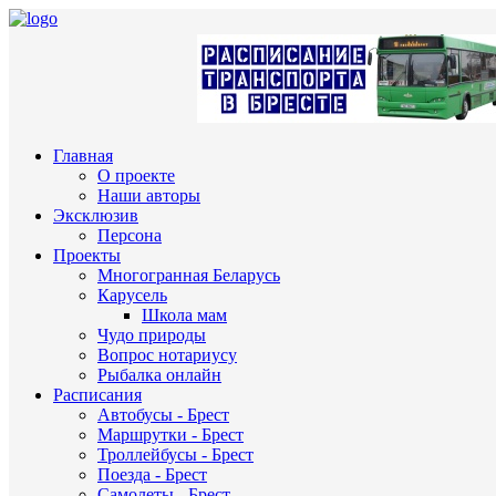
Главная
О проекте
Наши авторы
Эксклюзив
Персона
Проекты
Многогранная Беларусь
Карусель
Школа мам
Чудо природы
Вопрос нотариусу
Рыбалка онлайн
Расписания
Автобусы - Брест
Маршрутки - Брест
Троллейбусы - Брест
Поезда - Брест
Самолеты - Брест