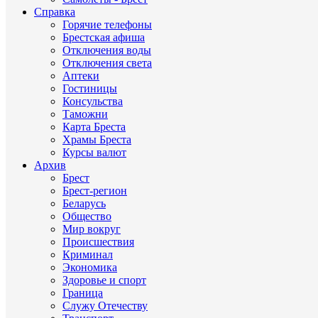
Справка
Горячие телефоны
Брестская афиша
Отключения воды
Отключения света
Аптеки
Гостиницы
Консульства
Таможни
Карта Бреста
Храмы Бреста
Курсы валют
Архив
Брест
Брест-регион
Беларусь
Общество
Мир вокруг
Происшествия
Криминал
Экономика
Здоровье и спорт
Граница
Служу Отечеству