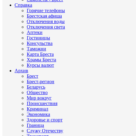
Справка
Горячие телефоны
Брестская афиша
Отключения воды
Отключения света
Аптеки
Гостиницы
Консульства
Таможни
Карта Бреста
Храмы Бреста
Курсы валют
Архив
Брест
Брест-регион
Беларусь
Общество
Мир вокруг
Происшествия
Криминал
Экономика
Здоровье и спорт
Граница
Служу Отечеству