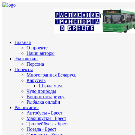
Главная
О проекте
Наши авторы
Эксклюзив
Персона
Проекты
Многогранная Беларусь
Карусель
Школа мам
Чудо природы
Вопрос нотариусу
Рыбалка онлайн
Расписания
Автобусы - Брест
Маршрутки - Брест
Троллейбусы - Брест
Поезда - Брест
Самолеты - Брест