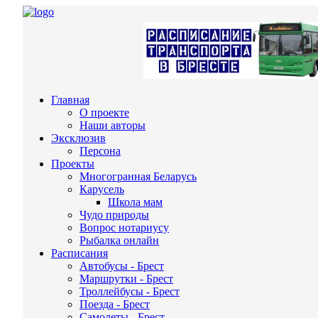
Главная
О проекте
Наши авторы
Эксклюзив
Персона
Проекты
Многогранная Беларусь
Карусель
Школа мам
Чудо природы
Вопрос нотариусу
Рыбалка онлайн
Расписания
Автобусы - Брест
Маршрутки - Брест
Троллейбусы - Брест
Поезда - Брест
Самолеты - Брест