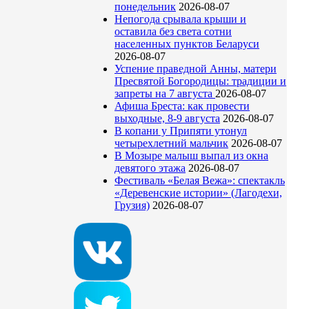
понедельник
2026-08-07
Непогода срывала крыши и
оставила без света сотни
населенных пунктов Беларуси
2026-08-07
Успение праведной Анны, матери
Пресвятой Богородицы: традиции и
запреты на 7 августа
2026-08-07
Афиша Бреста: как провести
выходные, 8-9 августа
2026-08-07
В копани у Припяти утонул
четырехлетний мальчик
2026-08-07
В Мозыре малыш выпал из окна
девятого этажа
2026-08-07
Фестиваль «Белая Вежа»: спектакль
«Деревенские истории» (Лагодехи,
Грузия)
2026-08-07