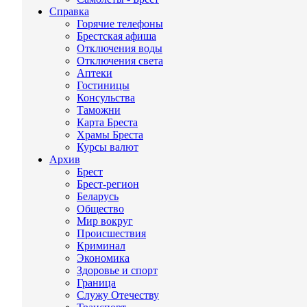
Справка
Горячие телефоны
Брестская афиша
Отключения воды
Отключения света
Аптеки
Гостиницы
Консульства
Таможни
Карта Бреста
Храмы Бреста
Курсы валют
Архив
Брест
Брест-регион
Беларусь
Общество
Мир вокруг
Происшествия
Криминал
Экономика
Здоровье и спорт
Граница
Служу Отечеству