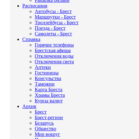
Рыбалка онлайн
Расписания
Автобусы - Брест
Маршрутки - Брест
Троллейбусы - Брест
Поезда - Брест
Самолеты - Брест
Справка
Горячие телефоны
Брестская афиша
Отключения воды
Отключения света
Аптеки
Гостиницы
Консульства
Таможни
Карта Бреста
Храмы Бреста
Курсы валют
Архив
Брест
Брест-регион
Беларусь
Общество
Мир вокруг