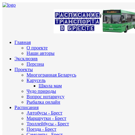
Главная
О проекте
Наши авторы
Эксклюзив
Персона
Проекты
Многогранная Беларусь
Карусель
Школа мам
Чудо природы
Вопрос нотариусу
Рыбалка онлайн
Расписания
Автобусы - Брест
Маршрутки - Брест
Троллейбусы - Брест
Поезда - Брест
Самолеты - Брест