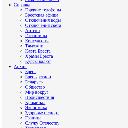
Справка
Горячие телефоны
Брестская афиша
Отключения воды
Отключения света
Аптеки
Гостиницы
Консульства
Таможни
Карта Бреста
Храмы Бреста
Курсы валют
Архив
Брест
Брест-регион
Беларусь
Общество
Мир вокруг
Происшествия
Криминал
Экономика
Здоровье и спорт
Граница
Служу Отечеству