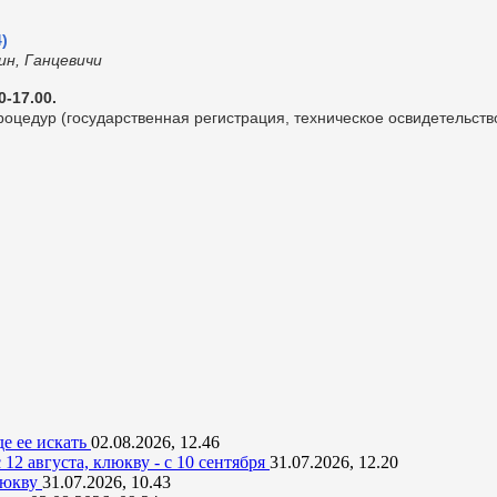
)
н, Ганцевичи
0-17.00.
цедур (государственная регистрация, техническое освидетельств
де ее искать
02.08.2026, 12.46
12 августа, клюкву - с 10 сентября
31.07.2026, 12.20
люкву
31.07.2026, 10.43