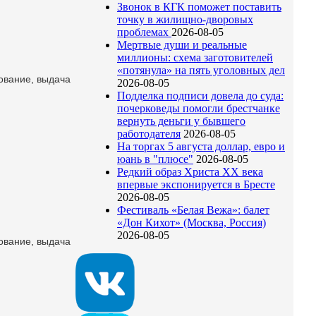
Звонок в КГК поможет поставить
точку в жилищно-дворовых
проблемах
2026-08-05
Мертвые души и реальные
миллионы: схема заготовителей
«потянула» на пять уголовных дел
ование, выдача
2026-08-05
Подделка подписи довела до суда:
почерковеды помогли брестчанке
вернуть деньги у бывшего
работодателя
2026-08-05
На торгах 5 августа доллар, евро и
юань в "плюсе"
2026-08-05
Редкий образ Христа ХХ века
впервые экспонируется в Бресте
2026-08-05
Фестиваль «Белая Вежа»: балет
«Дон Кихот» (Москва, Россия)
2026-08-05
ование, выдача