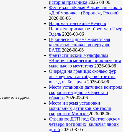
история праздника
2026-08-06
Фестиваль «Белая Вежа»: спектакль
«Дюймовочка» (Воронеж, Россия)
2026-08-06
На романтический «Вечер в
Париже» приглашает брестчан Пьер
Эдель
2026-08-06
Героическая драма «Брестская
крепость»: снова в репертуаре
БАТД
2026-08-06
Фантастический мультфильм
«Элио»: космические приключения
маленького мечтателя
2026-08-06
Очереди на границе: сколько фур,
легковушек и автобусов стоит на
выезд из Беларуси
2026-08-06
Места установки датчиков контроля
скорости на дорогах Бреста и
ование, выдача
области
2026-08-06
Места и время установки
мобильных датчиков контроля
скорости в Минске
2026-08-06
Страшное ДТП под Светлогорском:
четверо погибших, включая двоих
детей
2026-08-05