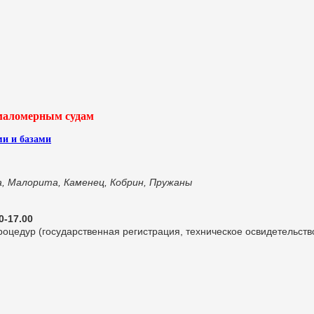
 маломерным судам
ми и базами
, Малорита, Каменец, Кобрин, Пружаны
0-17.00
цедур (государственная регистрация, техническое освидетельств