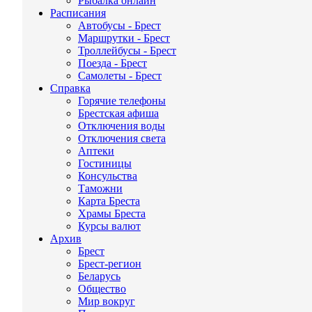
Рыбалка онлайн
Расписания
Автобусы - Брест
Маршрутки - Брест
Троллейбусы - Брест
Поезда - Брест
Самолеты - Брест
Справка
Горячие телефоны
Брестская афиша
Отключения воды
Отключения света
Аптеки
Гостиницы
Консульства
Таможни
Карта Бреста
Храмы Бреста
Курсы валют
Архив
Брест
Брест-регион
Беларусь
Общество
Мир вокруг