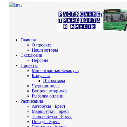
Главная
О проекте
Наши авторы
Эксклюзив
Персона
Проекты
Многогранная Беларусь
Карусель
Школа мам
Чудо природы
Вопрос нотариусу
Рыбалка онлайн
Расписания
Автобусы - Брест
Маршрутки - Брест
Троллейбусы - Брест
Поезда - Брест
Самолеты - Брест