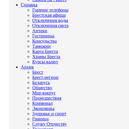
Справка
Горячие телефоны
Брестская афиша
Отключения воды
Отключения света
Аптеки
Гостиницы
Консульства
Таможни
Карта Бреста
Храмы Бреста
Курсы валют
Архив
Брест
Брест-регион
Беларусь
Общество
Мир вокруг
Происшествия
Криминал
Экономика
Здоровье и спорт
Граница
Служу Отечеству