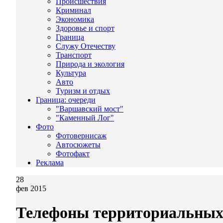
Происшествия
Криминал
Экономика
Здоровье и спорт
Граница
Служу Отечеству
Транспорт
Природа и экология
Культура
Авто
Туризм и отдых
Граница: очереди
"Варшавский мост"
"Каменный Лог"
Фото
Фотовернисаж
Автосюжеты
Фотофакт
Реклама
28
фев 2015
Телефоны территориальных 