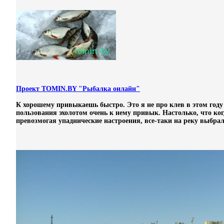
Проект TOMIN.BY "Рыбалка онлайн"
К хорошему привыкаешь быстро. Это я не про клев в этом году 
пользования эхолотом очень к нему привык. Настолько, что ког
превозмогая упаднические настроения, все-таки на реку выбралс