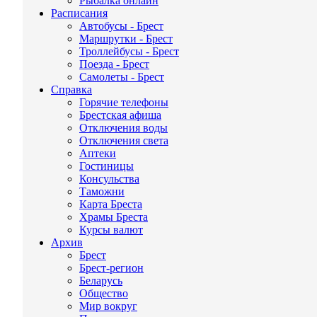
Рыбалка онлайн
Расписания
Автобусы - Брест
Маршрутки - Брест
Троллейбусы - Брест
Поезда - Брест
Самолеты - Брест
Справка
Горячие телефоны
Брестская афиша
Отключения воды
Отключения света
Аптеки
Гостиницы
Консульства
Таможни
Карта Бреста
Храмы Бреста
Курсы валют
Архив
Брест
Брест-регион
Беларусь
Общество
Мир вокруг