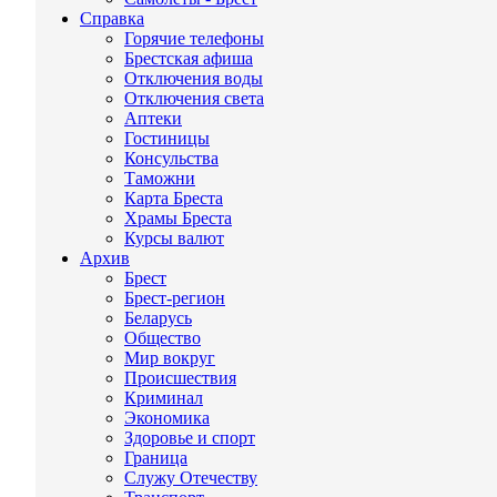
Справка
Горячие телефоны
Брестская афиша
Отключения воды
Отключения света
Аптеки
Гостиницы
Консульства
Таможни
Карта Бреста
Храмы Бреста
Курсы валют
Архив
Брест
Брест-регион
Беларусь
Общество
Мир вокруг
Происшествия
Криминал
Экономика
Здоровье и спорт
Граница
Служу Отечеству