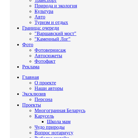
Транспорт
Природа и экология
Культура
Авто
Туризм и отдых
Граница: очереди
"Варшавский мост"
"Каменный Лог"
Фото
Фотовернисаж
Автосюжеты
Фотофакт
Реклама
Главная
О проекте
Наши авторы
Эксклюзив
Персона
Проекты
Многогранная Беларусь
Карусель
Школа мам
Чудо природы
Вопрос нотариусу