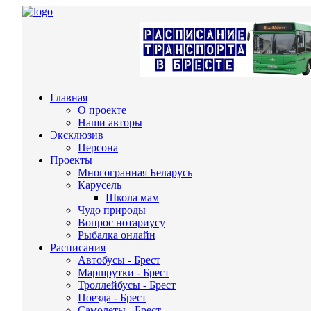
Главная
О проекте
Наши авторы
Эксклюзив
Персона
Проекты
Многогранная Беларусь
Карусель
Школа мам
Чудо природы
Вопрос нотариусу
Рыбалка онлайн
Расписания
Автобусы - Брест
Маршрутки - Брест
Троллейбусы - Брест
Поезда - Брест
Самолеты - Брест