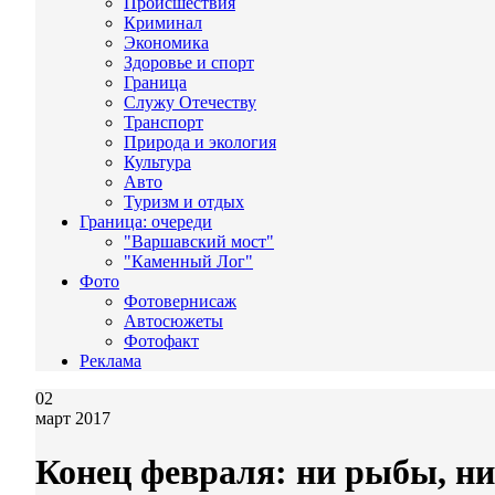
Происшествия
Криминал
Экономика
Здоровье и спорт
Граница
Служу Отечеству
Транспорт
Природа и экология
Культура
Авто
Туризм и отдых
Граница: очереди
"Варшавский мост"
"Каменный Лог"
Фото
Фотовернисаж
Автосюжеты
Фотофакт
Реклама
02
март 2017
Конец февраля: ни рыбы, ни