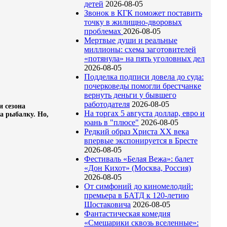
детей
2026-08-05
Звонок в КГК поможет поставить
точку в жилищно-дворовых
проблемах
2026-08-05
Мертвые души и реальные
миллионы: схема заготовителей
«потянула» на пять уголовных дел
2026-08-05
Подделка подписи довела до суда:
почерковеды помогли брестчанке
вернуть деньги у бывшего
работодателя
2026-08-05
и сезона
На торгах 5 августа доллар, евро и
а рыбалку. Но,
юань в "плюсе"
2026-08-05
Редкий образ Христа ХХ века
впервые экспонируется в Бресте
2026-08-05
Фестиваль «Белая Вежа»: балет
«Дон Кихот» (Москва, Россия)
2026-08-05
От симфоний до киномелодий:
премьера в БАТД к 120-летию
Шостаковича
2026-08-05
Фантастическая комедия
«Смешарики сквозь вселенные»: