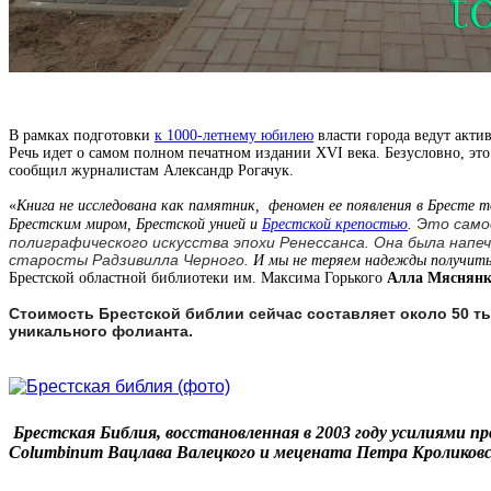
В рамках подготовки
к 1000-летнему юбилею
власти города ведут акти
Речь идет о самом полном печатном издании XVI века. Безусловно, это
сообщил журналистам Александр Рогачук.
«
Книга не исследована как памятник, феномен ее появления в Бресте 
Э
то само
Брестским миром, Брестской унией и
Брестской крепостью
.
полиграфического искусства эпохи Ренессанса. Она была нап
старосты Радзивилла Черного.
И мы не теряем надежды получить 
Брестской областной библиотеки им. Максима Горького
Алла Мяснян
Стоимость Брестской библии сейчас составляет около 50 т
уникального фолианта.
Брестская Библия, восстановленная в 2003 году усилиями пр
Columbinum Вацлава Валецкого и мецената Петра Кроликовс