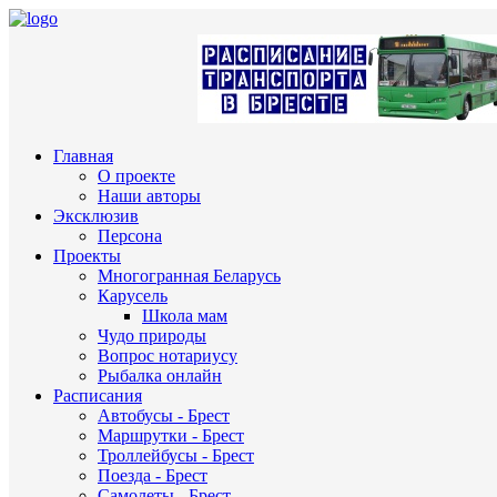
Главная
О проекте
Наши авторы
Эксклюзив
Персона
Проекты
Многогранная Беларусь
Карусель
Школа мам
Чудо природы
Вопрос нотариусу
Рыбалка онлайн
Расписания
Автобусы - Брест
Маршрутки - Брест
Троллейбусы - Брест
Поезда - Брест
Самолеты - Брест