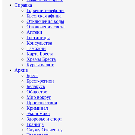
Справка
Горячие телефоны
Брестская афиша
Отключения воды
Отключения света
Аптеки
Гостиницы
Консульства
Таможни
Карта Бреста
Храмы Бреста
Курсы валют
Архив
Брест
Брест-регион
Беларусь
Общество
Мир вокруг
Происшествия
Криминал
Экономика
Здоровье и спорт
Граница
Служу Отечеству