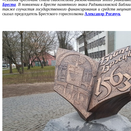
Бреста
. В появлении в Бресте памятного знака Радзивилловской Библи
также соучастия государственного финансирования и средств меценато
сказал председатель Брестского горисполкома
Александр Рогачук
.