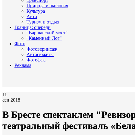
Транспорт
Природа и экология
Культура
Авто
Туризм и отдых
Граница: очереди
"Варшавский мост"
"Каменный Лог"
Фото
Фотовернисаж
Автосюжеты
Фотофакт
Реклама
11
сен 2018
В Бресте спектаклем "Ревиз
театральный фестиваль «Бел