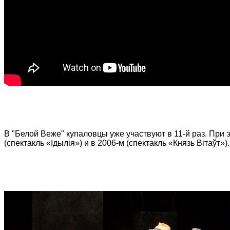
В "Белой Веже" купаловцы уже участвуют в 11-й раз. При
(спектакль «Ідылiя») и в 2006-м (спектакль «Князь Вiтаўт»).