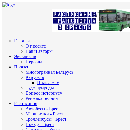
Главная
О проекте
Наши авторы
Эксклюзив
Персона
Проекты
Многогранная Беларусь
Карусель
Школа мам
Чудо природы
Вопрос нотариусу
Рыбалка онлайн
Расписания
Автобусы - Брест
Маршрутки - Брест
Троллейбусы - Брест
Поезда - Брест
Самолеты - Брест