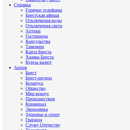
Справка
Горячие телефоны
Брестская афиша
Отключения воды
Отключения света
Аптеки
Гостиницы
Консульства
Таможни
Карта Бреста
Храмы Бреста
Курсы валют
Архив
Брест
Брест-регион
Беларусь
Общество
Мир вокруг
Происшествия
Криминал
Экономика
Здоровье и спорт
Граница
Служу Отечеству