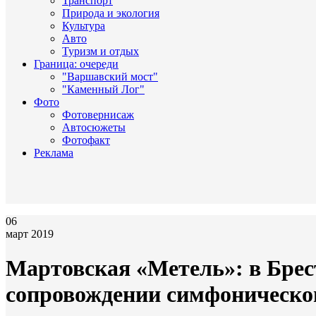
Транспорт
Природа и экология
Культура
Авто
Туризм и отдых
Граница: очереди
"Варшавский мост"
"Каменный Лог"
Фото
Фотовернисаж
Автосюжеты
Фотофакт
Реклама
06
март 2019
Мартовская «Метель»: в Брес
сопровождении симфоническо