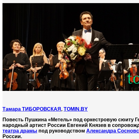
Т
амара ТИБОРОВСКАЯ
,
TOMIN.BY
Повесть Пушкина «Метель» под оркестровую сюиту Ге
народный артист России Евгений Князев в сопрово
театра драмы
под руководством
Александра Сосновс
России.