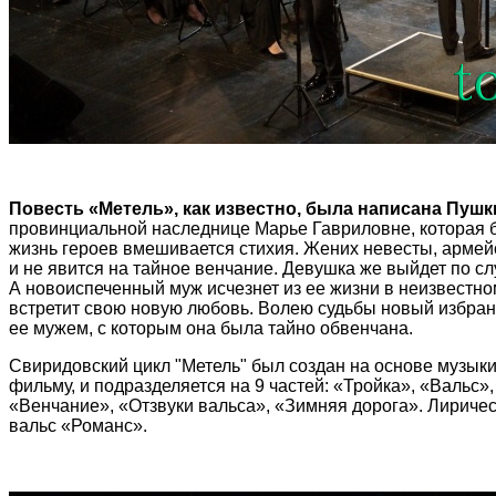
Повесть «Метель», как известно, была написана Пушк
провинциальной наследнице Марье Гавриловне, которая б
жизнь героев вмешивается стихия. Жених невесты, армей
и не явится на тайное венчание. Девушка же выйдет по слу
А новоиспеченный муж исчезнет из ее жизни в неизвестно
встретит свою новую любовь. Волею судьбы новый избранни
ее мужем, с которым она была тайно обвенчана.
Свиридовский цикл "Метель" был создан на основе музык
фильму, и подразделяется на 9 частей: «Тройка», «Вальс
«Венчание», «Отзвуки вальса», «Зимняя дорога». Лириче
вальс «Романс».