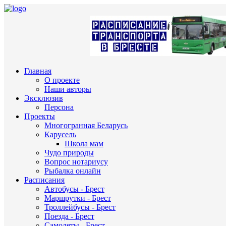
Главная
О проекте
Наши авторы
Эксклюзив
Персона
Проекты
Многогранная Беларусь
Карусель
Школа мам
Чудо природы
Вопрос нотариусу
Рыбалка онлайн
Расписания
Автобусы - Брест
Маршрутки - Брест
Троллейбусы - Брест
Поезда - Брест
Самолеты - Брест