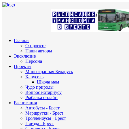
Главная
О проекте
Наши авторы
Эксклюзив
Персона
Проекты
Многогранная Беларусь
Карусель
Школа мам
Чудо природы
Вопрос нотариусу
Рыбалка онлайн
Расписания
Автобусы - Брест
Маршрутки - Брест
Троллейбусы - Брест
Поезда - Брест
Самолеты - Брест