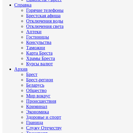
Справка
Горячие телефоны
Брестская афиша
Отключения воды
Отключения света
Аптеки
Гостиницы
Консульства
Таможни
Карта Бреста
Храмы Бреста
Курсы валют
Архив
Брест
Брест-регион
Беларусь
Общество
Мир вокруг
Происшествия
Криминал
Экономика
Здоровье и спорт
Граница
Служу Отечеству