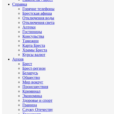
Справка
Горячие телефоны
Брестская афиша
Отключения воды
Отключения света
Аптеки
Гостиницы
Консульства
Таможни
Карта Бреста
Храмы Бреста
Курсы валют
Архив
Брест
Брест-регион
Беларусь
Общество
Мир вокруг
Происшествия
Криминал
Экономика
Здоровье и спорт
Граница
Служу Отечеству