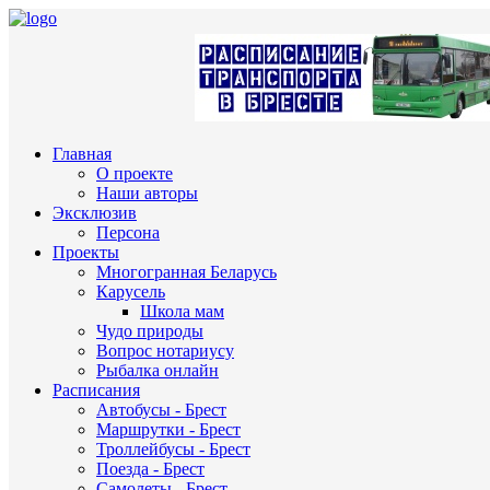
Главная
О проекте
Наши авторы
Эксклюзив
Персона
Проекты
Многогранная Беларусь
Карусель
Школа мам
Чудо природы
Вопрос нотариусу
Рыбалка онлайн
Расписания
Автобусы - Брест
Маршрутки - Брест
Троллейбусы - Брест
Поезда - Брест
Самолеты - Брест