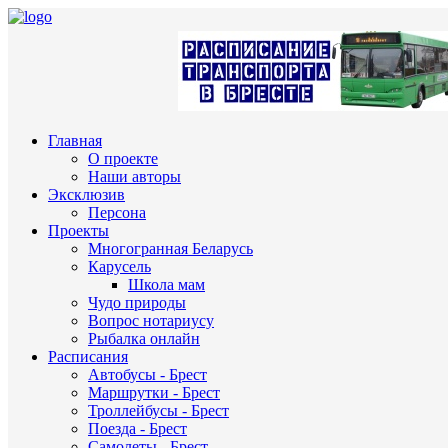
Главная
О проекте
Наши авторы
Эксклюзив
Персона
Проекты
Многогранная Беларусь
Карусель
Школа мам
Чудо природы
Вопрос нотариусу
Рыбалка онлайн
Расписания
Автобусы - Брест
Маршрутки - Брест
Троллейбусы - Брест
Поезда - Брест
Самолеты - Брест