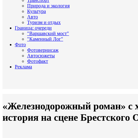
Транспорт
Природа и экология
Культура
Авто
Туризм и отдых
Граница: очереди
"Варшавский мост"
"Каменный Лог"
Фото
Фотовернисаж
Автосюжеты
Фотофакт
Реклама
«Железнодорожный роман» с х
история на сцене Брестского