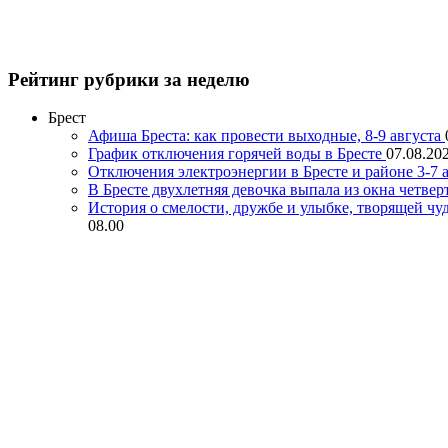
Рейтинг рубрики за неделю
Брест
Афиша Бреста: как провести выходные, 8-9 августа
График отключения горячей воды в Бресте
07.08.202
Отключения электроэнергии в Бресте и районе 3-7 а
В Бресте двухлетняя девочка выпала из окна четвер
История о смелости, дружбе и улыбке, творящей чу
08.00