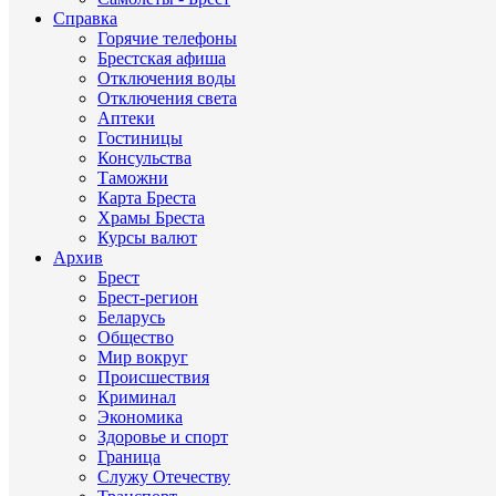
Справка
Горячие телефоны
Брестская афиша
Отключения воды
Отключения света
Аптеки
Гостиницы
Консульства
Таможни
Карта Бреста
Храмы Бреста
Курсы валют
Архив
Брест
Брест-регион
Беларусь
Общество
Мир вокруг
Происшествия
Криминал
Экономика
Здоровье и спорт
Граница
Служу Отечеству