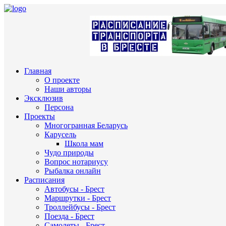
Главная
О проекте
Наши авторы
Эксклюзив
Персона
Проекты
Многогранная Беларусь
Карусель
Школа мам
Чудо природы
Вопрос нотариусу
Рыбалка онлайн
Расписания
Автобусы - Брест
Маршрутки - Брест
Троллейбусы - Брест
Поезда - Брест
Самолеты - Брест