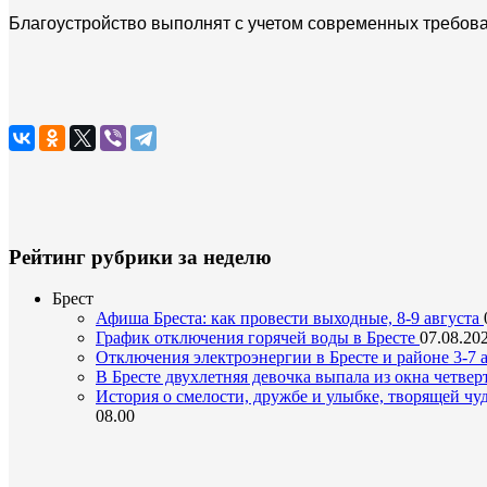
Благоустройство выполнят с учетом современных требова
Рейтинг рубрики за неделю
Брест
Афиша Бреста: как провести выходные, 8-9 августа
График отключения горячей воды в Бресте
07.08.202
Отключения электроэнергии в Бресте и районе 3-7 а
В Бресте двухлетняя девочка выпала из окна четвер
История о смелости, дружбе и улыбке, творящей чу
08.00