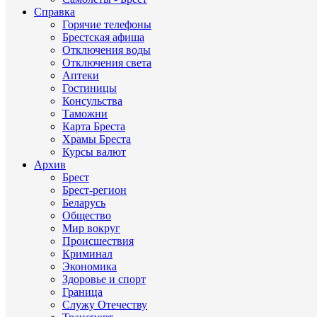
Справка
Горячие телефоны
Брестская афиша
Отключения воды
Отключения света
Аптеки
Гостиницы
Консульства
Таможни
Карта Бреста
Храмы Бреста
Курсы валют
Архив
Брест
Брест-регион
Беларусь
Общество
Мир вокруг
Происшествия
Криминал
Экономика
Здоровье и спорт
Граница
Служу Отечеству