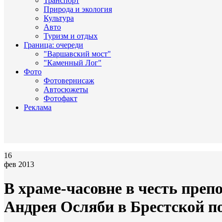
Транспорт
Природа и экология
Культура
Авто
Туризм и отдых
Граница: очереди
"Варшавский мост"
"Каменный Лог"
Фото
Фотовернисаж
Автосюжеты
Фотофакт
Реклама
16
фев 2013
В храме-часовне в честь преп
Андрея Осляби в Брестской п