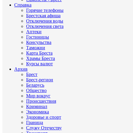
Справка
Горячие телефоны
Брестская афиша
Отключения воды
Отключения света
Аптеки
Гостиницы
Консульства
Таможни
Карта Бреста
Храмы Бреста
Курсы валют
Архив
Брест
Брест-регион
Беларусь
Общество
Мир вокруг
Происшествия
Криминал
Экономика
Здоровье и спорт
Граница
Служу Отечеству