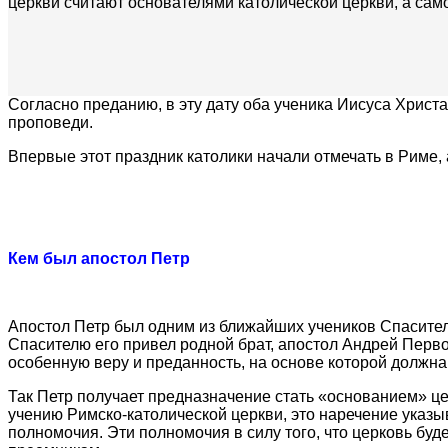
церкви считают основателями католической церкви, а само
Согласно преданию, в эту дату оба ученика Иисуса Христа
проповеди.
Впервые этот праздник католики начали отмечать в Риме, 
Кем был апостол Петр
Апостол Петр был одним из ближайших учеников Спасител
Спасителю его привел родной брат, апостол Андрей Первоз
особенную веру и преданность, на основе которой должна
Так Петр получает предназначение стать «основанием» це
учению Римско-католической церкви, это наречение указыв
полномочия. Эти полномочия в силу того, что церковь бу