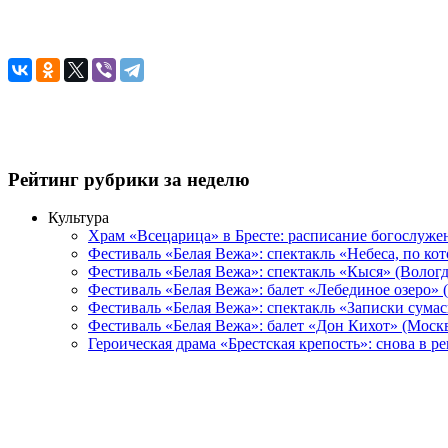
Рейтинг рубрики за неделю
Культура
Храм «Всецарица» в Бресте: расписание богослуже
Фестиваль «Белая Вежа»: спектакль «Небеса, по ко
Фестиваль «Белая Вежа»: спектакль «Кыся» (Вологд
Фестиваль «Белая Вежа»: балет «Лебединое озеро» 
Фестиваль «Белая Вежа»: спектакль «Записки сума
Фестиваль «Белая Вежа»: балет «Дон Кихот» (Москв
Героическая драма «Брестская крепость»: снова в 