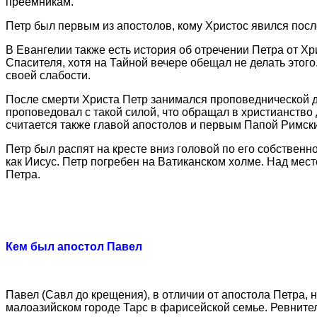
преемникам.
Петр был первым из апостолов, кому Христос явился посл
В Евангелии также есть история об отречении Петра от Хр
Спасителя, хотя на Тайной вечере обещал не делать этого
своей слабости.
После смерти Христа Петр занимался проповеднической д
проповедовал с такой силой, что обращал в христианство 
считается также главой апостолов и первым Папой Римск
Петр был распят на кресте вниз головой по его собственн
как Иисус. Петр погребен на Ватиканском холме. Над мес
Петра.
Кем был апостол Павел
Павел (Савл до крещения), в отличии от апостола Петра, 
малоазийском городе Тарс в фарисейской семье. Ревнитель