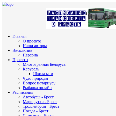
Главная
О проекте
Наши авторы
Эксклюзив
Персона
Проекты
Многогранная Беларусь
Карусель
Школа мам
Чудо природы
Вопрос нотариусу
Рыбалка онлайн
Расписания
Автобусы - Брест
Маршрутки - Брест
Троллейбусы - Брест
Поезда - Брест
Самолеты - Брест