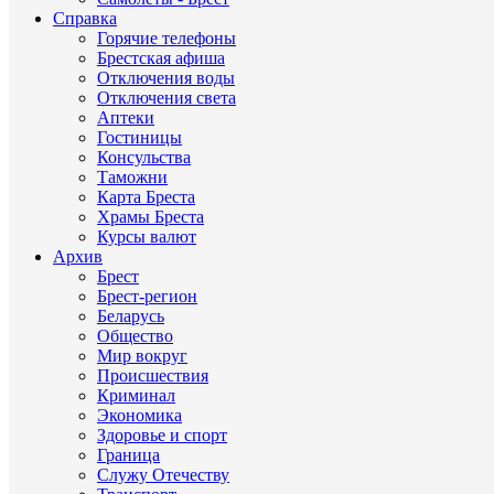
Справка
Горячие телефоны
Брестская афиша
Отключения воды
Отключения света
Аптеки
Гостиницы
Консульства
Таможни
Карта Бреста
Храмы Бреста
Курсы валют
Архив
Брест
Брест-регион
Беларусь
Общество
Мир вокруг
Происшествия
Криминал
Экономика
Здоровье и спорт
Граница
Служу Отечеству