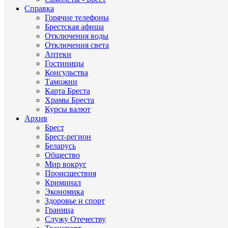
Справка
Горячие телефоны
Брестская афиша
Отключения воды
Отключения света
Аптеки
Гостиницы
Консульства
Таможни
Карта Бреста
Храмы Бреста
Курсы валют
Архив
Брест
Брест-регион
Беларусь
Общество
Мир вокруг
Происшествия
Криминал
Экономика
Здоровье и спорт
Граница
Служу Отечеству