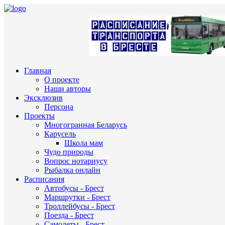
Главная
О проекте
Наши авторы
Эксклюзив
Персона
Проекты
Многогранная Беларусь
Карусель
Школа мам
Чудо природы
Вопрос нотариусу
Рыбалка онлайн
Расписания
Автобусы - Брест
Маршрутки - Брест
Троллейбусы - Брест
Поезда - Брест
Самолеты - Брест