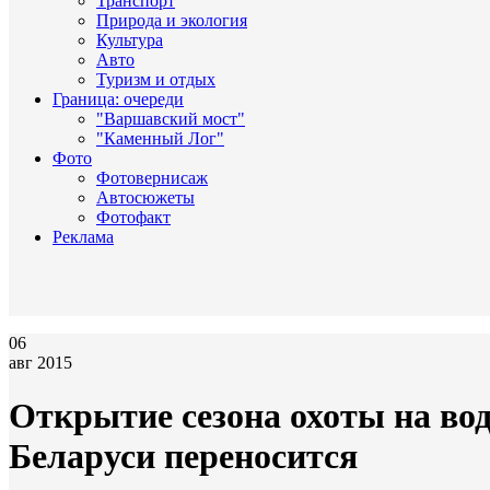
Транспорт
Природа и экология
Культура
Авто
Туризм и отдых
Граница: очереди
"Варшавский мост"
"Каменный Лог"
Фото
Фотовернисаж
Автосюжеты
Фотофакт
Реклама
06
авг 2015
Открытие сезона охоты на во
Беларуси переносится