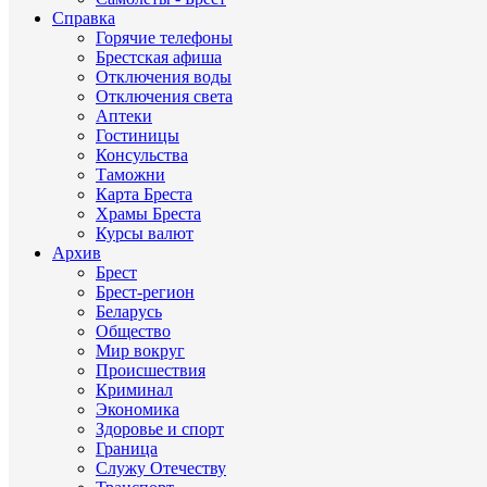
Справка
Горячие телефоны
Брестская афиша
Отключения воды
Отключения света
Аптеки
Гостиницы
Консульства
Таможни
Карта Бреста
Храмы Бреста
Курсы валют
Архив
Брест
Брест-регион
Беларусь
Общество
Мир вокруг
Происшествия
Криминал
Экономика
Здоровье и спорт
Граница
Служу Отечеству