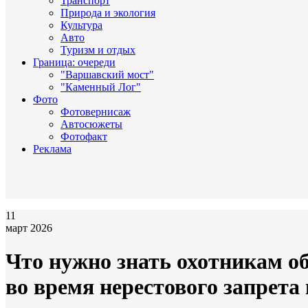
Транспорт
Природа и экология
Культура
Авто
Туризм и отдых
Граница: очереди
"Варшавский мост"
"Каменный Лог"
Фото
Фотовернисаж
Автосюжеты
Фотофакт
Реклама
11
март 2026
Что нужно знать охотникам о
во время нерестового запрет