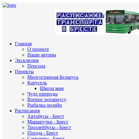
Главная
О проекте
Наши авторы
Эксклюзив
Персона
Проекты
Многогранная Беларусь
Карусель
Школа мам
Чудо природы
Вопрос нотариусу
Рыбалка онлайн
Расписания
Автобусы - Брест
Маршрутки - Брест
Троллейбусы - Брест
Поезда - Брест
Самолеты - Брест