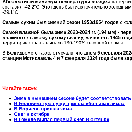
Абсолютный минимум температуры воздуха
на терри
составил -42,2°С. Этот день был исключительно холодным
-39,1°С.
Самым сухим был зимний сезон 1953/1954 годов
с кол
Самой влажной была зима 2023-2024 гг. (194 мм) - п
влажного к самому сухому сезону, начиная с 1945 год
территории страны выпало 130-190% сезонной нормы.
В Белгидромете также отмечали, что
днем 5 февраля 202
станции Мстиславль 4 и 7 февраля 2024 года была за
Читайте также:
Зима в нынешнем сезоне будет соответствовать
В Беловежскую пущу пришла «большая зима»
В Борисов пришла зима
Снег в октябре
В Гомеле выпал первый снег. В октябре