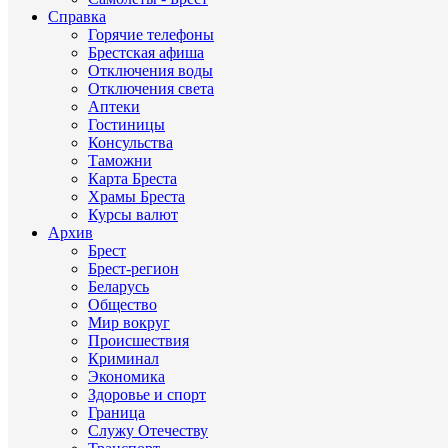
Справка
Горячие телефоны
Брестская афиша
Отключения воды
Отключения света
Аптеки
Гостиницы
Консульства
Таможни
Карта Бреста
Храмы Бреста
Курсы валют
Архив
Брест
Брест-регион
Беларусь
Общество
Мир вокруг
Происшествия
Криминал
Экономика
Здоровье и спорт
Граница
Служу Отечеству