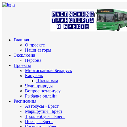
Главная
О проекте
Наши авторы
Эксклюзив
Персона
Проекты
Многогранная Беларусь
Карусель
Школа мам
Чудо природы
Вопрос нотариусу
Рыбалка онлайн
Расписания
Автобусы - Брест
Маршрутки - Брест
Троллейбусы - Брест
Поезда - Брест
Самолеты - Брест