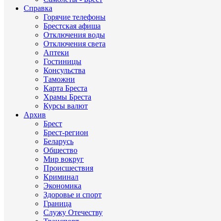
Справка
Горячие телефоны
Брестская афиша
Отключения воды
Отключения света
Аптеки
Гостиницы
Консульства
Таможни
Карта Бреста
Храмы Бреста
Курсы валют
Архив
Брест
Брест-регион
Беларусь
Общество
Мир вокруг
Происшествия
Криминал
Экономика
Здоровье и спорт
Граница
Служу Отечеству