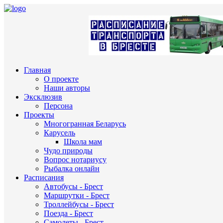
Главная
О проекте
Наши авторы
Эксклюзив
Персона
Проекты
Многогранная Беларусь
Карусель
Школа мам
Чудо природы
Вопрос нотариусу
Рыбалка онлайн
Расписания
Автобусы - Брест
Маршрутки - Брест
Троллейбусы - Брест
Поезда - Брест
Самолеты - Брест