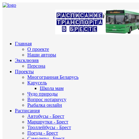
Главная
О проекте
Наши авторы
Эксклюзив
Персона
Проекты
Многогранная Беларусь
Карусель
Школа мам
Чудо природы
Вопрос нотариусу
Рыбалка онлайн
Расписания
Автобусы - Брест
Маршрутки - Брест
Троллейбусы - Брест
Поезда - Брест
Самолеты - Брест