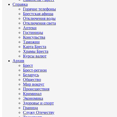
Справка
Горячие телефоны
Брестская афиша
Отключения воды
Отключения света
Аптеки
Гостиницы
Консульства
Таможни
Карта Бреста
Храмы Бреста
Курсы валют
Архив
Брест
Брест-регион
Беларусь
Общество
Мир вокруг
Происшествия
Криминал
Экономика
Здоровье и спорт
Граница
Служу Отечеству