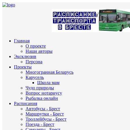
Главная
О проекте
Наши авторы
Эксклюзив
Персона
Проекты
Многогранная Беларусь
Карусель
Школа мам
Чудо природы
Вопрос нотариусу
Рыбалка онлайн
Расписания
Автобусы - Брест
Маршрутки - Брест
Троллейбусы - Брест
Поезда - Брест
Самолеты - Брест