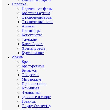
Справка
Горячие телефоны
Брестская афиша
Отключения воды
Отключения света
Аптеки
Гостиницы
Консульства
Таможни
Карта Бреста
Храмы Бреста
Курсы валют
Архив
Брест
Брест-регион
Беларусь
Общество
Мир вокруг
Происшествия
Криминал
Экономика
Здоровье и спорт
Граница
Служу Отечеству