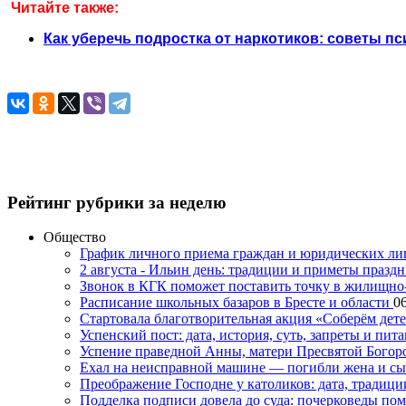
Читайте также:
Как уберечь подростка от наркотиков: советы п
Рейтинг рубрики за неделю
Общество
График личного приема граждан и юридических л
2 августа - Ильин день: традиции и приметы празд
Звонок в КГК поможет поставить точку в жилищн
Расписание школьных базаров в Бресте и области
06
Стартовала благотворительная акция «Соберём дет
Успенский пост: дата, история, суть, запреты и пита
Успение праведной Анны, матери Пресвятой Богоро
Ехал на неисправной машине — погибли жена и с
Преображение Господне у католиков: дата, традици
Подделка подписи довела до суда: почерковеды пом