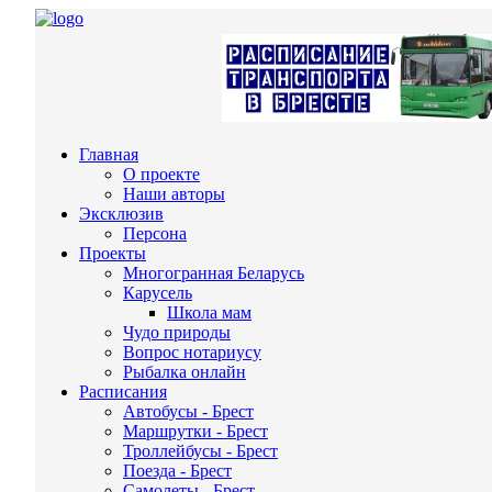
Главная
О проекте
Наши авторы
Эксклюзив
Персона
Проекты
Многогранная Беларусь
Карусель
Школа мам
Чудо природы
Вопрос нотариусу
Рыбалка онлайн
Расписания
Автобусы - Брест
Маршрутки - Брест
Троллейбусы - Брест
Поезда - Брест
Самолеты - Брест