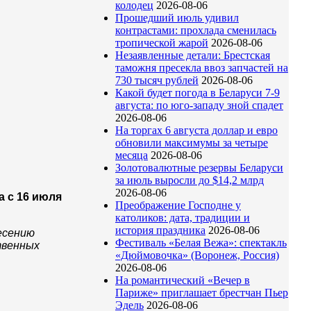
колодец
2026-08-06
Прошедший июль удивил
контрастами: прохлада сменилась
тропической жарой
2026-08-06
Незаявленные детали: Брестская
таможня пресекла ввоз запчастей на
730 тысяч рублей
2026-08-06
Какой будет погода в Беларуси 7-9
августа: по юго-западу зной спадет
2026-08-06
На торгах 6 августа доллар и евро
обновили максимумы за четыре
месяца
2026-08-06
Золотовалютные резервы Беларуси
за июль выросли до $14,2 млрд
2026-08-06
а с 16 июля
Преображение Господне у
католиков: дата, традиции и
история праздника
2026-08-06
есению
Фестиваль «Белая Вежа»: спектакль
твенных
«Дюймовочка» (Воронеж, Россия)
2026-08-06
На романтический «Вечер в
Париже» приглашает брестчан Пьер
Эдель
2026-08-06