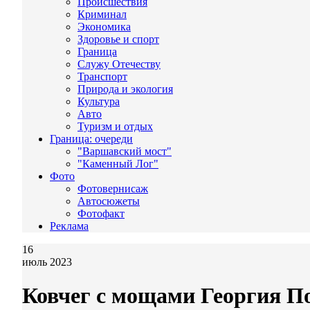
Происшествия
Криминал
Экономика
Здоровье и спорт
Граница
Служу Отечеству
Транспорт
Природа и экология
Культура
Авто
Туризм и отдых
Граница: очереди
"Варшавский мост"
"Каменный Лог"
Фото
Фотовернисаж
Автосюжеты
Фотофакт
Реклама
16
июль 2023
Ковчег с мощами Георгия П