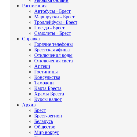
Рыбалка онлайн
Расписания
Автобусы - Брест
Маршрутки - Брест
Троллейбусы - Брест
Поезда - Брест
Самолеты - Брест
Справка
Горячие телефоны
Брестская афиша
Отключения воды
Отключения света
Аптеки
Гостиницы
Консульства
Таможни
Карта Бреста
Храмы Бреста
Курсы валют
Архив
Брест
Брест-регион
Беларусь
Общество
Мир вокруг