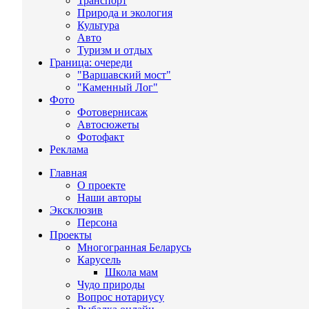
Транспорт
Природа и экология
Культура
Авто
Туризм и отдых
Граница: очереди
"Варшавский мост"
"Каменный Лог"
Фото
Фотовернисаж
Автосюжеты
Фотофакт
Реклама
Главная
О проекте
Наши авторы
Эксклюзив
Персона
Проекты
Многогранная Беларусь
Карусель
Школа мам
Чудо природы
Вопрос нотариусу