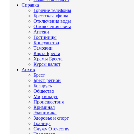
Справка
Горячие телефоны
Брестская афиша
Отключения воды
Отключения света
Аптеки
Гостиницы
Консульства
Таможни
Карта Бреста
Храмы Бреста
Курсы валют
Архив
Брест
Брест-регион
Беларусь
Общество
Мир вокруг
Происшествия
Криминал
Экономика
Здоровье и спорт
Граница
Служу Отечеству