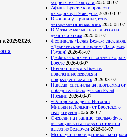
запреты на 7 августа
2026-08-07
Афиша Бреста: как провести
выходные, 8-9 августа
2026-08-07
В копани у Припяти утонул
четырехлетний мальчик
2026-08-07
В Мозыре малыш выпал из окна
девятого этажа
2026-08-07
а 2025/2026.
Фестиваль «Белая Вежа»: спектакль
«Деревенские истории» (Лагодехи,
порта
Грузия)
2026-08-07
График отключения горячей воды в
Бресте
2026-08-07
Ночной шторм в Бресте:
поваленные деревья и
поврежденные авто
2026-08-07
Huracan: специальная программа от
победителя белорусской Event
Премии
2026-08-07
«Осторожно, дети! Истории
Миньки и Лёльки» от Брестского
театра кукол
2026-08-07
Очереди на границе: сколько фур,
легковушек и автобусов стоит на
выезд из Беларуси
2026-08-07
Места установки датчиков контроля