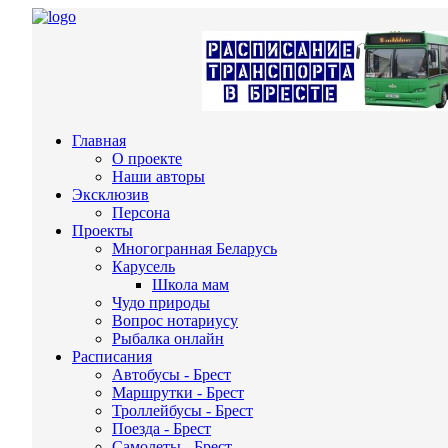
Главная
О проекте
Наши авторы
Эксклюзив
Персона
Проекты
Многогранная Беларусь
Карусель
Школа мам
Чудо природы
Вопрос нотариусу
Рыбалка онлайн
Расписания
Автобусы - Брест
Маршрутки - Брест
Троллейбусы - Брест
Поезда - Брест
Самолеты - Брест