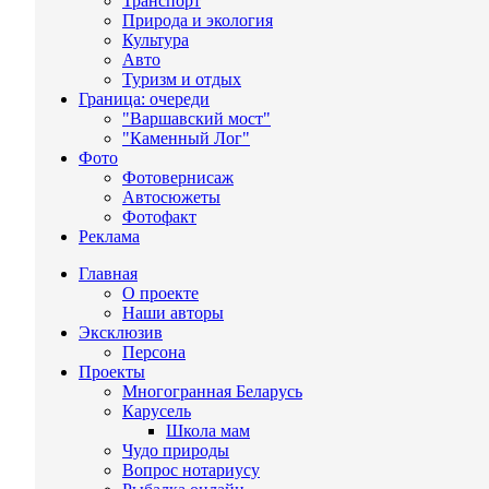
Транспорт
Природа и экология
Культура
Авто
Туризм и отдых
Граница: очереди
"Варшавский мост"
"Каменный Лог"
Фото
Фотовернисаж
Автосюжеты
Фотофакт
Реклама
Главная
О проекте
Наши авторы
Эксклюзив
Персона
Проекты
Многогранная Беларусь
Карусель
Школа мам
Чудо природы
Вопрос нотариусу