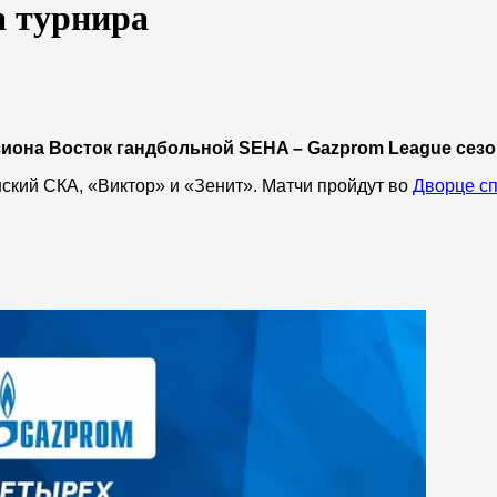
а турнира
иона Восток гандбольной SEHA – Gazprom League сезон
нский СКА, «Виктор» и «Зенит». Матчи пройдут во
Дворце с