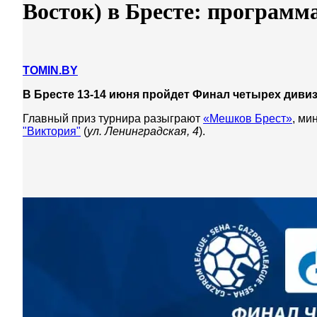
Восток) в Бресте: программ
TOMIN.BY
В Бресте 13-14 июня пройдет Финал четырех дивиз
Главный приз турнира разыграют
«Мешков Брест»
, ми
"Виктория"
(
ул. Ленинградская, 4
).