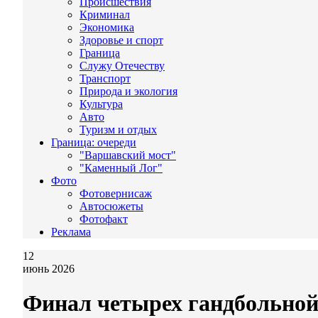
Происшествия
Криминал
Экономика
Здоровье и спорт
Граница
Служу Отечеству
Транспорт
Природа и экология
Культура
Авто
Туризм и отдых
Граница: очереди
"Варшавский мост"
"Каменный Лог"
Фото
Фотовернисаж
Автосюжеты
Фотофакт
Реклама
12
июнь 2026
Финал четырех гандбольной