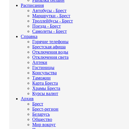
Рыбалка онлайн
Расписания
Автобусы - Брест
Маршрутки - Брест
Троллейбусы - Брест
Поезда - Брест
Самолеты - Брест
Справка
Горячие телефоны
Брестская афиша
Отключения воды
Отключения света
Аптеки
Гостиницы
Консульства
Таможни
Карта Бреста
Храмы Бреста
Курсы валют
Архив
Брест
Брест-регион
Беларусь
Общество
Мир вокруг