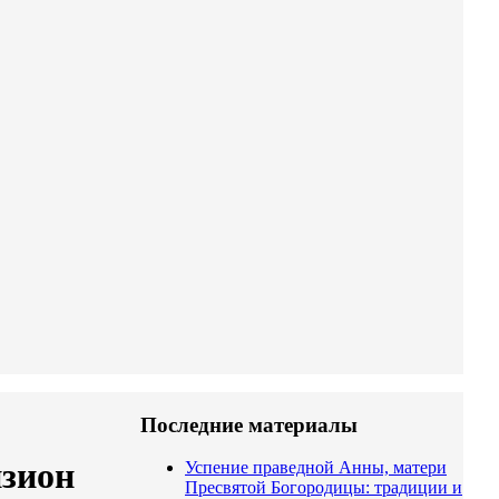
Последние материалы
изион
Успение праведной Анны, матери
Пресвятой Богородицы: традиции и