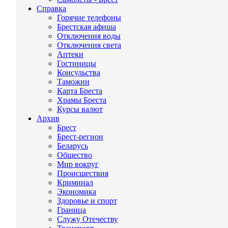
Справка
Горячие телефоны
Брестская афиша
Отключения воды
Отключения света
Аптеки
Гостиницы
Консульства
Таможни
Карта Бреста
Храмы Бреста
Курсы валют
Архив
Брест
Брест-регион
Беларусь
Общество
Мир вокруг
Происшествия
Криминал
Экономика
Здоровье и спорт
Граница
Служу Отечеству