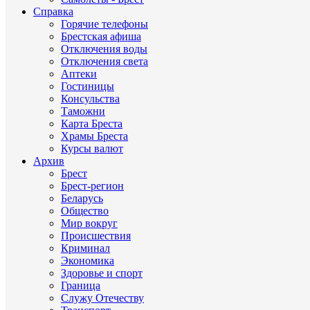
Справка
Горячие телефоны
Брестская афиша
Отключения воды
Отключения света
Аптеки
Гостиницы
Консульства
Таможни
Карта Бреста
Храмы Бреста
Курсы валют
Архив
Брест
Брест-регион
Беларусь
Общество
Мир вокруг
Происшествия
Криминал
Экономика
Здоровье и спорт
Граница
Служу Отечеству