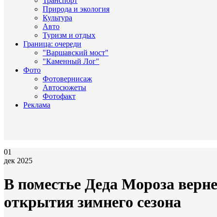
Транспорт
Природа и экология
Культура
Авто
Туризм и отдых
Граница: очереди
"Варшавский мост"
"Каменный Лог"
Фото
Фотовернисаж
Автосюжеты
Фотофакт
Реклама
01
дек 2025
В поместье Деда Мороза верн
открытия зимнего сезона