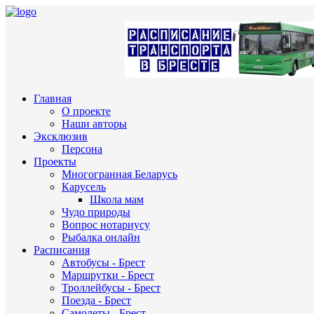
Главная
О проекте
Наши авторы
Эксклюзив
Персона
Проекты
Многогранная Беларусь
Карусель
Школа мам
Чудо природы
Вопрос нотариусу
Рыбалка онлайн
Расписания
Автобусы - Брест
Маршрутки - Брест
Троллейбусы - Брест
Поезда - Брест
Самолеты - Брест