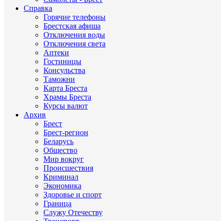
Справка
Горячие телефоны
Брестская афиша
Отключения воды
Отключения света
Аптеки
Гостиницы
Консульства
Таможни
Карта Бреста
Храмы Бреста
Курсы валют
Архив
Брест
Брест-регион
Беларусь
Общество
Мир вокруг
Происшествия
Криминал
Экономика
Здоровье и спорт
Граница
Служу Отечеству