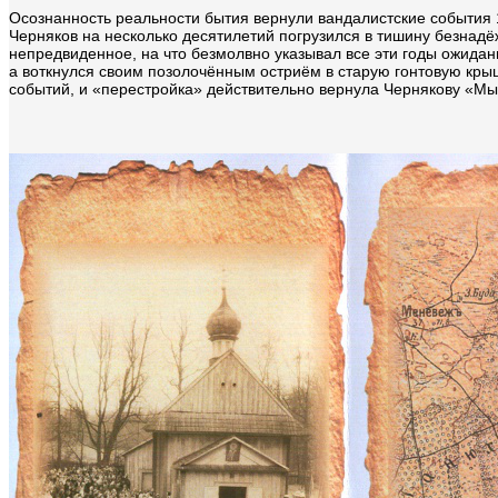
Осознанность реальности бытия вернули вандалистские события 1
Черняков на несколько десятилетий погрузился в тишину безнад
непредвиденное, на что безмолвно указывал все эти годы ожидан
а воткнулся своим позолочённым остриём в старую гонтовую кры
событий, и «перестройка» действительно вернула Чернякову «Мык