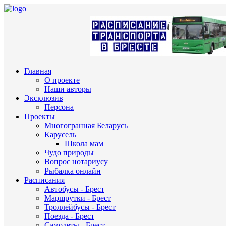
Главная
О проекте
Наши авторы
Эксклюзив
Персона
Проекты
Многогранная Беларусь
Карусель
Школа мам
Чудо природы
Вопрос нотариусу
Рыбалка онлайн
Расписания
Автобусы - Брест
Маршрутки - Брест
Троллейбусы - Брест
Поезда - Брест
Самолеты - Брест