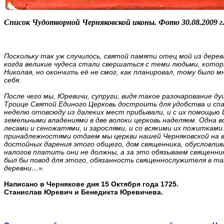
Список Чудотворной Черняковской иконы. Фото 30.08.2009 г
Поскольку так уж случилось, святой памяти отец мой из дере
когда великие чудеса стали свершаться с теми людьми, котор
Николая, но окончить её не смог, как планировал, тому было м
себя.
После чего мы, Юревичи, супруги, видя такое разочарование ду
Троице Святой Единого Церковь достроить для удобства и сп
неделю отовсюду из далеких мест прибывали, и с их помощью 
земельными владениями в две волоки церковь наделяем. Одна в
лесами и сеножатями, и зарослями, и со всякими их пожитками
принадлежностями отдаем мы церкви нашей Черняковской на в
достойных дарения этого общего, дом священника, обусловлив
налогов платить они не должны, а за это обязываем священник
был бы повод для этого, обязанность священнослужителя в т
деревни…».
Написано в Чернякове дня 15 Октября года 1725.
Станислав Юревич и Бенедикта Юревичева.