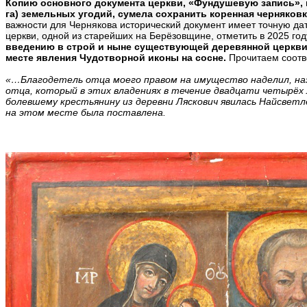
Копию основного документа церкви, «Фундушевую запись», 
га) земельных угодий, сумела сохранить коренная черняков
важности для Чернякова исторический документ имеет точную дат
церкви, одной из старейших на Берёзовщине, отметить в 2025 год
введению в строй и ныне существующей деревянной церкви 
месте явления Чудотворной иконы на сосне.
Прочитаем соотв
«…Благодетель отца моего правом на имущество наделил, наз
отца, который в этих владениях в течение двадцати четырёх л
болевшему крестьянину из деревни Ляскович явилась Найсветл
на этом месте была поставлена.