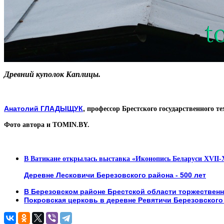
Древний куполок Каплицы.
Анатолий ГЛАДЫЩУК
,
профессор Брестского государственного т
Фото автора и TOMIN.BY.
В Ватикане открылась выставка «Иконопись Беларуси XVII-X
Деревне Лесковичи Березовского района - 500 лет
В Березовском районе Брестской области торжественн
Покровская церковь в деревне Ревятичи Березовского