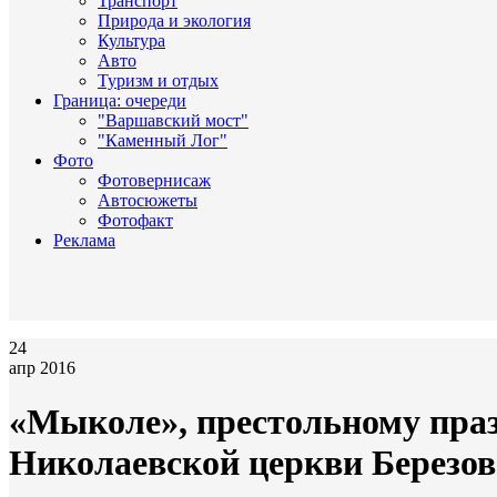
Транспорт
Природа и экология
Культура
Авто
Туризм и отдых
Граница: очереди
"Варшавский мост"
"Каменный Лог"
Фото
Фотовернисаж
Автосюжеты
Фотофакт
Реклама
24
апр 2016
«Мыколе», престольному пра
Николаевской церкви Березовс