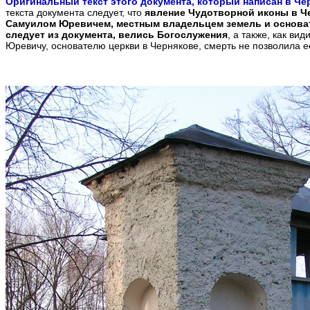
Оригинальный текст этого документа, который написан в Чер
текста документа следует, что
явление Чудотворной иконы в Чер
Самуилом Юревичем, местным владельцем земель и основате
следует из документа, велись Богослужения
, а также, как ви
Юревичу, основателю церкви в Чернякове, смерть не позволила е