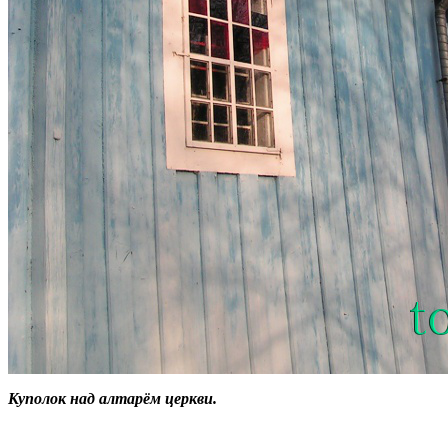
Куполок над алтарём церкви.