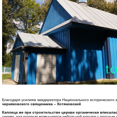
Благодаря усилиям замдиректора Национального исторического 
черняковского священника – Хотяновский
.
Каплица же при строительстве церкви органически вписалас
церкви, над которым возвышается небольшой куполок с простым ж