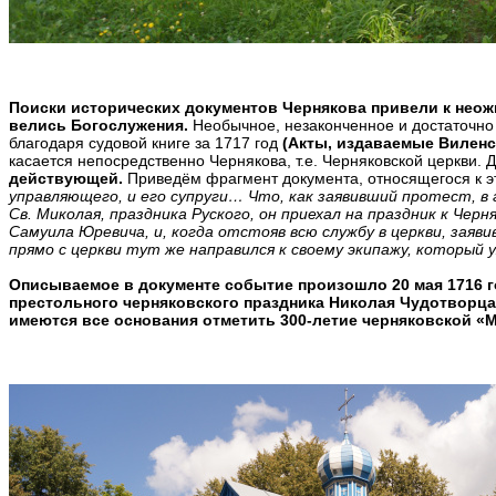
Поиски исторических документов Чернякова привели к неожи
велись Богослужения.
Необычное, незаконченное и достаточно з
благодаря судовой книге за 1717 год
(Акты, издаваемые Виленско
касается непосредственно Чернякова, т.е. Черняковской церкви. 
действующей.
Приведём фрагмент документа, относящегося к 
управляющего, и его супруги… Что, как заявивший протест, в
Св. Миколая, праздника Руского, он приехал на праздник к Чер
Самуила Юревича, и, когда отстояв всю службу в церкви, зая
прямо с церкви тут же направился к своему экипажу, который у
Описываемое в документе событие произошло 20 мая 1716 г
престольного черняковского праздника Николая Чудотворца.
имеются все основания отметить 300-летие черняковской «М