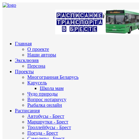
Главная
О проекте
Наши авторы
Эксклюзив
Персона
Проекты
Многогранная Беларусь
Карусель
Школа мам
Чудо природы
Вопрос нотариусу
Рыбалка онлайн
Расписания
Автобусы - Брест
Маршрутки - Брест
Троллейбусы - Брест
Поезда - Брест
Самолеты - Брест