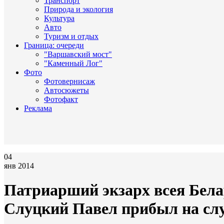
Транспорт
Природа и экология
Культура
Авто
Туризм и отдых
Граница: очереди
"Варшавский мост"
"Каменный Лог"
Фото
Фотовернисаж
Автосюжеты
Фотофакт
Реклама
04
янв 2014
Патриарший экзарх всея Бел
Слуцкий Павел прибыл на слу