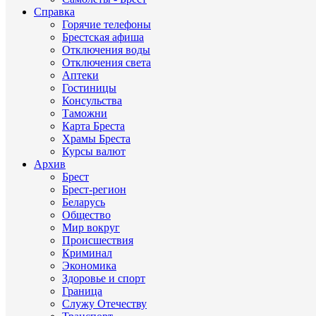
Справка
Горячие телефоны
Брестская афиша
Отключения воды
Отключения света
Аптеки
Гостиницы
Консульства
Таможни
Карта Бреста
Храмы Бреста
Курсы валют
Архив
Брест
Брест-регион
Беларусь
Общество
Мир вокруг
Происшествия
Криминал
Экономика
Здоровье и спорт
Граница
Служу Отечеству