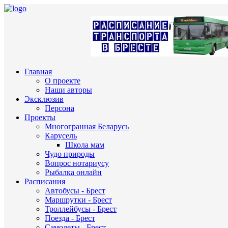
Главная
О проекте
Наши авторы
Эксклюзив
Персона
Проекты
Многогранная Беларусь
Карусель
Школа мам
Чудо природы
Вопрос нотариусу
Рыбалка онлайн
Расписания
Автобусы - Брест
Маршрутки - Брест
Троллейбусы - Брест
Поезда - Брест
Самолеты - Брест