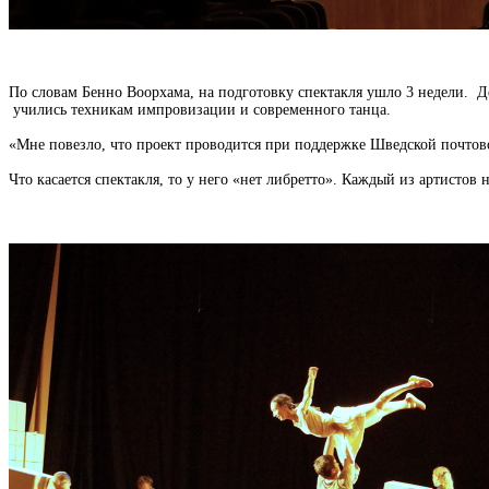
По словам Бенно Воорхама, на подготовку спектакля ушло 3 недели. Де
учились
техникам импровизации и современного танца.
«Мне повезло, что проект проводится при поддержке Шведской почтово
Что касается спектакля, то у него «нет либретто». Каждый из артистов