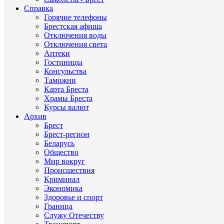
Справка
Горячие телефоны
Брестская афиша
Отключения воды
Отключения света
Аптеки
Гостиницы
Консульства
Таможни
Карта Бреста
Храмы Бреста
Курсы валют
Архив
Брест
Брест-регион
Беларусь
Общество
Мир вокруг
Происшествия
Криминал
Экономика
Здоровье и спорт
Граница
Служу Отечеству