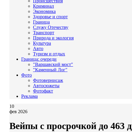
Происшествия
Криминал
Экономика
Здоровье и спорт
Граница
Служу Отечеству
Транспорт
Природа и экология
Культура
Авто
Туризм и отдых
Граница: очереди
"Варшавский мост"
"Каменный Лог"
Фото
Фотовернисаж
Автосюжеты
Фотофакт
Реклама
10
фев 2026
Вейпы с просрочкой до 463 