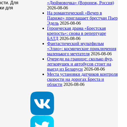
сти. Для
«Дюймовочка» (Воронеж, Россия)
ки для
2026-08-06
На романтический «Вечер в
Париже» приглашает брестчан Пьер
Эдель
2026-08-06
Героическая драма «Брестская
крепость»: снова в репертуаре
БАТД
2026-08-06
Фантастический мультфильм
«Элио»: космические приключения
маленького мечтателя
2026-08-06
Очереди на границе: сколько фур,
легковушек и автобусов стоит на
выезд из Беларуси
2026-08-06
Места установки датчиков контроля
скорости на дорогах Бреста и
области
2026-08-06