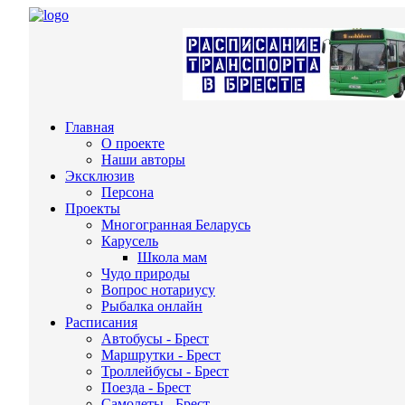
Главная
О проекте
Наши авторы
Эксклюзив
Персона
Проекты
Многогранная Беларусь
Карусель
Школа мам
Чудо природы
Вопрос нотариусу
Рыбалка онлайн
Расписания
Автобусы - Брест
Маршрутки - Брест
Троллейбусы - Брест
Поезда - Брест
Самолеты - Брест