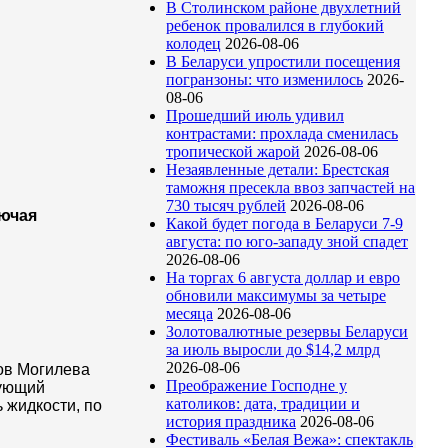
В Столинском районе двухлетний
ребенок провалился в глубокий
колодец
2026-08-06
В Беларуси упростили посещения
погранзоны: что изменилось
2026-
08-06
Прошедший июль удивил
контрастами: прохлада сменилась
тропической жарой
2026-08-06
Незаявленные детали: Брестская
таможня пресекла ввоз запчастей на
730 тысяч рублей
2026-08-06
лючая
Какой будет погода в Беларуси 7-9
августа: по юго-западу зной спадет
2026-08-06
На торгах 6 августа доллар и евро
обновили максимумы за четыре
месяца
2026-08-06
Золотовалютные резервы Беларуси
за июль выросли до $14,2 млрд
2026-08-06
ров Могилева
Преображение Господне у
дующий
католиков: дата, традиции и
 жидкости, по
история праздника
2026-08-06
Фестиваль «Белая Вежа»: спектакль