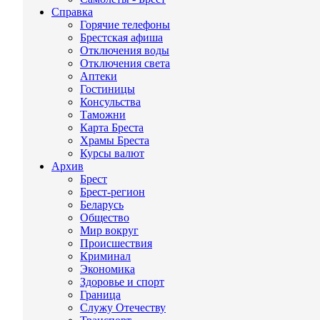
Справка
Горячие телефоны
Брестская афиша
Отключения воды
Отключения света
Аптеки
Гостиницы
Консульства
Таможни
Карта Бреста
Храмы Бреста
Курсы валют
Архив
Брест
Брест-регион
Беларусь
Общество
Мир вокруг
Происшествия
Криминал
Экономика
Здоровье и спорт
Граница
Служу Отечеству