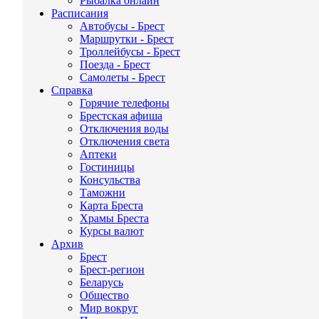
Рыбалка онлайн
Расписания
Автобусы - Брест
Маршрутки - Брест
Троллейбусы - Брест
Поезда - Брест
Самолеты - Брест
Справка
Горячие телефоны
Брестская афиша
Отключения воды
Отключения света
Аптеки
Гостиницы
Консульства
Таможни
Карта Бреста
Храмы Бреста
Курсы валют
Архив
Брест
Брест-регион
Беларусь
Общество
Мир вокруг