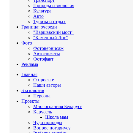
Транспорт
Природа и экология
Культура
Авто
Туризм и отдых
Граница: очереди
"Варшавский мост"
"Каменный Лог"
Фото
Фотовернисаж
Автосюжеты
Фотофакт
Реклама
Главная
О проекте
Наши авторы
Эксклюзив
Персона
Проекты
Многогранная Беларусь
Карусель
Школа мам
Чудо природы
Вопрос нотариусу