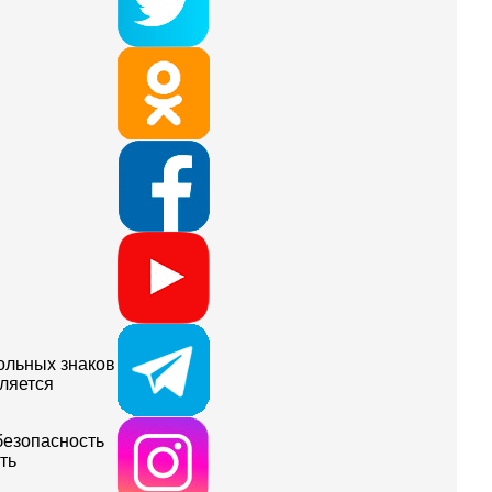
ольных знаков
вляется
безопасность
ть