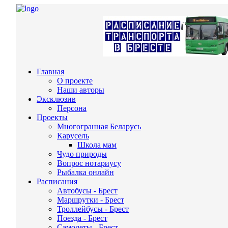
Главная
О проекте
Наши авторы
Эксклюзив
Персона
Проекты
Многогранная Беларусь
Карусель
Школа мам
Чудо природы
Вопрос нотариусу
Рыбалка онлайн
Расписания
Автобусы - Брест
Маршрутки - Брест
Троллейбусы - Брест
Поезда - Брест
Самолеты - Брест