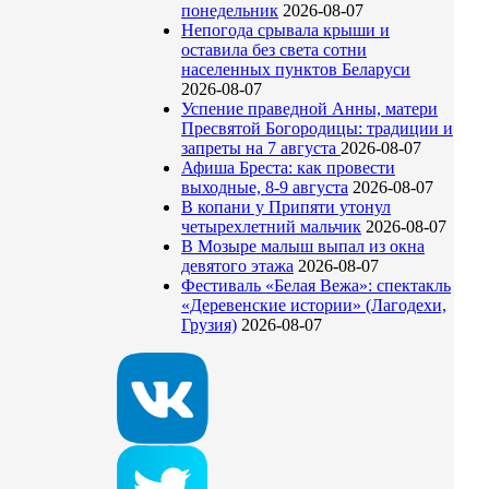
понедельник
2026-08-07
Непогода срывала крыши и
оставила без света сотни
населенных пунктов Беларуси
2026-08-07
Успение праведной Анны, матери
Пресвятой Богородицы: традиции и
запреты на 7 августа
2026-08-07
Афиша Бреста: как провести
выходные, 8-9 августа
2026-08-07
В копани у Припяти утонул
четырехлетний мальчик
2026-08-07
В Мозыре малыш выпал из окна
девятого этажа
2026-08-07
Фестиваль «Белая Вежа»: спектакль
«Деревенские истории» (Лагодехи,
Грузия)
2026-08-07