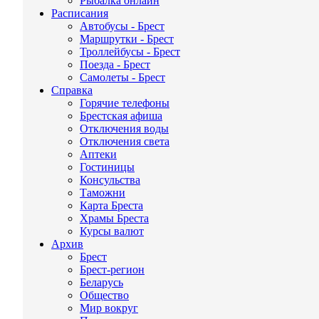
Рыбалка онлайн
Расписания
Автобусы - Брест
Маршрутки - Брест
Троллейбусы - Брест
Поезда - Брест
Самолеты - Брест
Справка
Горячие телефоны
Брестская афиша
Отключения воды
Отключения света
Аптеки
Гостиницы
Консульства
Таможни
Карта Бреста
Храмы Бреста
Курсы валют
Архив
Брест
Брест-регион
Беларусь
Общество
Мир вокруг