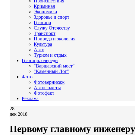
Происшествия
Криминал
Экономика
Здоровье и спорт
Граница
Служу Отечеству
Транспорт
Природа и экология
Культура
Авто
Туризм и отдых
Граница: очереди
"Варшавский мост"
"Каменный Лог"
Фото
Фотовернисаж
Автосюжеты
Фотофакт
Реклама
28
дек 2018
Первому главному инженер