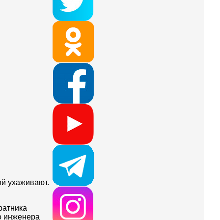
ой ухаживают.
ратника
о инженера