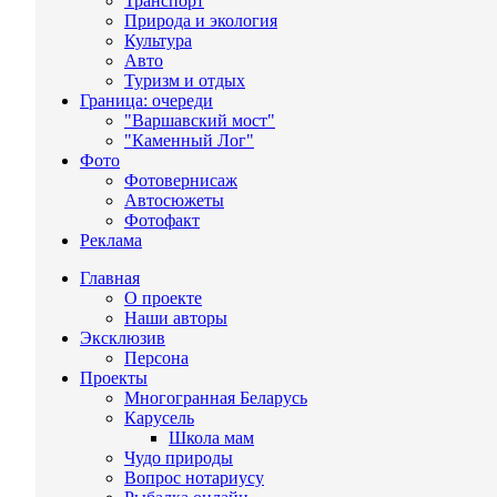
Транспорт
Природа и экология
Культура
Авто
Туризм и отдых
Граница: очереди
"Варшавский мост"
"Каменный Лог"
Фото
Фотовернисаж
Автосюжеты
Фотофакт
Реклама
Главная
О проекте
Наши авторы
Эксклюзив
Персона
Проекты
Многогранная Беларусь
Карусель
Школа мам
Чудо природы
Вопрос нотариусу