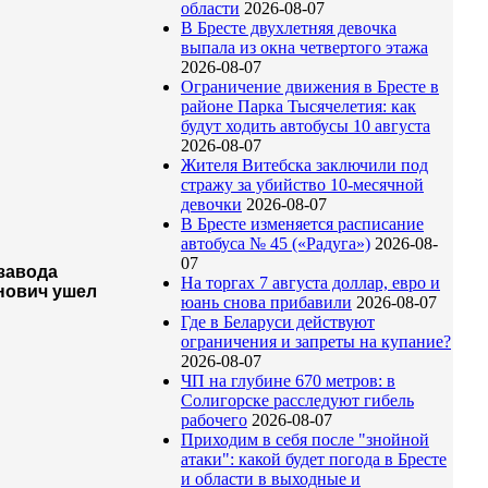
области
2026-08-07
В Бресте двухлетняя девочка
выпала из окна четвертого этажа
2026-08-07
Ограничение движения в Бресте в
районе Парка Тысячелетия: как
будут ходить автобусы 10 августа
2026-08-07
Жителя Витебска заключили под
стражу за убийство 10-месячной
девочки
2026-08-07
В Бресте изменяется расписание
автобуса № 45 («Радуга»)
2026-08-
07
 завода
На торгах 7 августа доллар, евро и
нович ушел
юань снова прибавили
2026-08-07
Где в Беларуси действуют
ограничения и запреты на купание?
2026-08-07
ЧП на глубине 670 метров: в
Солигорске расследуют гибель
рабочего
2026-08-07
Приходим в себя после "знойной
атаки": какой будет погода в Бресте
и области в выходные и