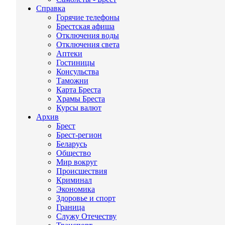
Справка
Горячие телефоны
Брестская афиша
Отключения воды
Отключения света
Аптеки
Гостиницы
Консульства
Таможни
Карта Бреста
Храмы Бреста
Курсы валют
Архив
Брест
Брест-регион
Беларусь
Общество
Мир вокруг
Происшествия
Криминал
Экономика
Здоровье и спорт
Граница
Служу Отечеству