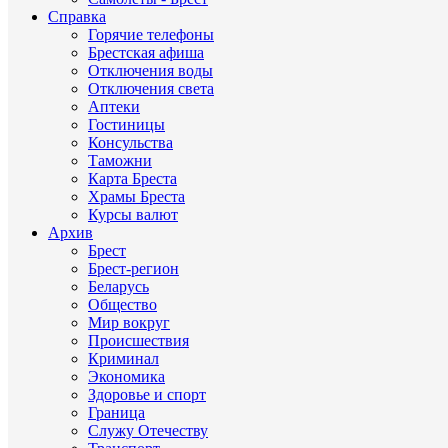
Справка
Горячие телефоны
Брестская афиша
Отключения воды
Отключения света
Аптеки
Гостиницы
Консульства
Таможни
Карта Бреста
Храмы Бреста
Курсы валют
Архив
Брест
Брест-регион
Беларусь
Общество
Мир вокруг
Происшествия
Криминал
Экономика
Здоровье и спорт
Граница
Служу Отечеству