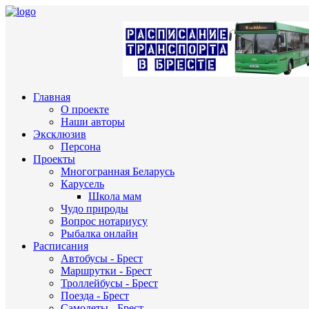
Главная
О проекте
Наши авторы
Эксклюзив
Персона
Проекты
Многогранная Беларусь
Карусель
Школа мам
Чудо природы
Вопрос нотариусу
Рыбалка онлайн
Расписания
Автобусы - Брест
Маршрутки - Брест
Троллейбусы - Брест
Поезда - Брест
Самолеты - Брест