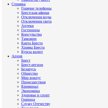
Справка
Горячие телефоны
Брестская афиша
Отключения воды
Отключения света
Аптеки
Гостиницы
Консульства
Таможни
Карта Бреста
Храмы Бреста
Курсы валют
Архив
Брест
Брест-регион
Беларусь
Общество
Мир вокруг
Происшествия
Криминал
Экономика
Здоровье и спорт
Граница
Служу Отечеству