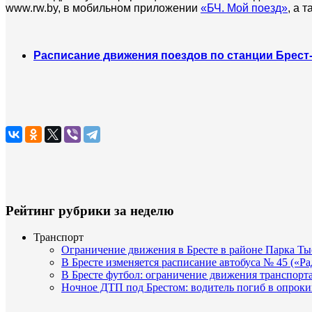
www.rw.by, в мобильном приложении
«БЧ. Мой поезд»
, а 
Расписание движения поездов по станции Брес
Рейтинг рубрики за неделю
Транспорт
Ограничение движения в Бресте в районе Парка Тыс
В Бресте изменяется расписание автобуса № 45 («Р
В Бресте футбол: ограничение движения транспорта
Ночное ДТП под Брестом: водитель погиб в опро