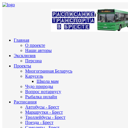
Главная
О проекте
Наши авторы
Эксклюзив
Персона
Проекты
Многогранная Беларусь
Карусель
Школа мам
Чудо природы
Вопрос нотариусу
Рыбалка онлайн
Расписания
Автобусы - Брест
Маршрутки - Брест
Троллейбусы - Брест
Поезда - Брест
Самолеты - Брест