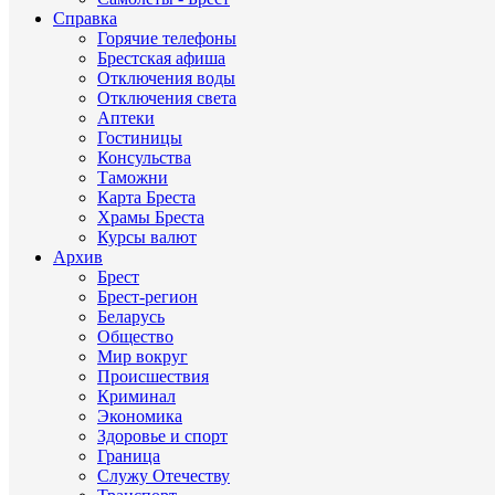
Справка
Горячие телефоны
Брестская афиша
Отключения воды
Отключения света
Аптеки
Гостиницы
Консульства
Таможни
Карта Бреста
Храмы Бреста
Курсы валют
Архив
Брест
Брест-регион
Беларусь
Общество
Мир вокруг
Происшествия
Криминал
Экономика
Здоровье и спорт
Граница
Служу Отечеству