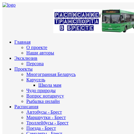
Главная
О проекте
Наши авторы
Эксклюзив
Персона
Проекты
Многогранная Беларусь
Карусель
Школа мам
Чудо природы
Вопрос нотариусу
Рыбалка онлайн
Расписания
Автобусы - Брест
Маршрутки - Брест
Троллейбусы - Брест
Поезда - Брест
Самолеты - Брест