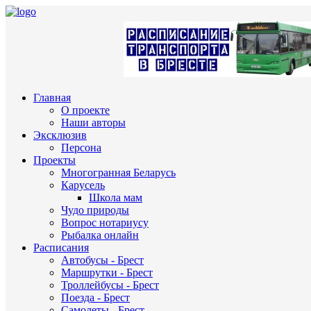
Главная
О проекте
Наши авторы
Эксклюзив
Персона
Проекты
Многогранная Беларусь
Карусель
Школа мам
Чудо природы
Вопрос нотариусу
Рыбалка онлайн
Расписания
Автобусы - Брест
Маршрутки - Брест
Троллейбусы - Брест
Поезда - Брест
Самолеты - Брест