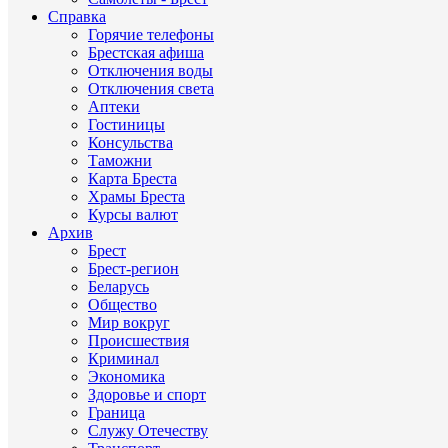
Справка
Горячие телефоны
Брестская афиша
Отключения воды
Отключения света
Аптеки
Гостиницы
Консульства
Таможни
Карта Бреста
Храмы Бреста
Курсы валют
Архив
Брест
Брест-регион
Беларусь
Общество
Мир вокруг
Происшествия
Криминал
Экономика
Здоровье и спорт
Граница
Служу Отечеству