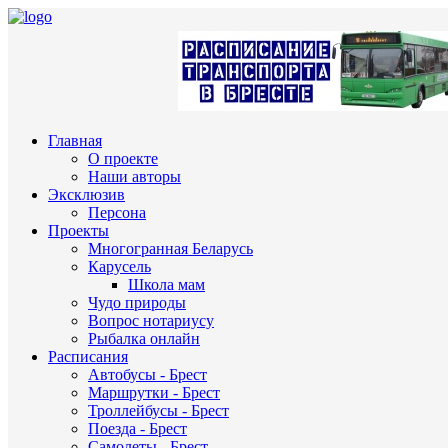
Главная
О проекте
Наши авторы
Эксклюзив
Персона
Проекты
Многогранная Беларусь
Карусель
Школа мам
Чудо природы
Вопрос нотариусу
Рыбалка онлайн
Расписания
Автобусы - Брест
Маршрутки - Брест
Троллейбусы - Брест
Поезда - Брест
Самолеты - Брест