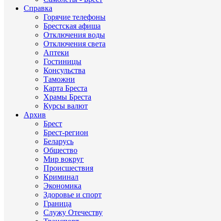
Справка
Горячие телефоны
Брестская афиша
Отключения воды
Отключения света
Аптеки
Гостиницы
Консульства
Таможни
Карта Бреста
Храмы Бреста
Курсы валют
Архив
Брест
Брест-регион
Беларусь
Общество
Мир вокруг
Происшествия
Криминал
Экономика
Здоровье и спорт
Граница
Служу Отечеству