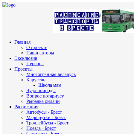
Главная
О проекте
Наши авторы
Эксклюзив
Персона
Проекты
Многогранная Беларусь
Карусель
Школа мам
Чудо природы
Вопрос нотариусу
Рыбалка онлайн
Расписания
Автобусы - Брест
Маршрутки - Брест
Троллейбусы - Брест
Поезда - Брест
Самолеты - Брест