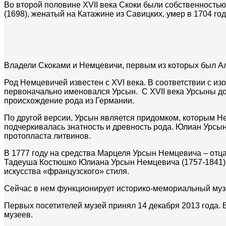
Во второй половине XVII века Скоки были собственность
(1698), женатый на Катажине из Савицких, умер в 1704 год
Владели Скоками и Немцевичи, первым из которых был А
Род Немцевичей известен с XVI века. В соответствии с из
первоначально именовался Урсын. С XVII века Урсыны д
происхождение рода из Германии.
По другой версии, Урсын является придомком, которым Не
подчеркивалась знатность и древность рода. Юлиан Урс
протопласта литвинов.
В 1777 году на средства Марцеля Урсын Немцевича – отца
Тадеуша Костюшко Юлиана Урсын Немцевича (1757-1841) 
искусства «французского» стиля.
Сейчас в нем функционирует историко-мемориальный муз
Первых посетителей музей принял 14 декабря 2013 года. 
музеев.