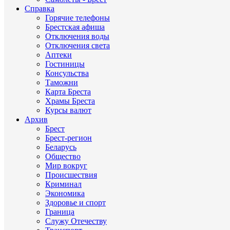
Справка
Горячие телефоны
Брестская афиша
Отключения воды
Отключения света
Аптеки
Гостиницы
Консульства
Таможни
Карта Бреста
Храмы Бреста
Курсы валют
Архив
Брест
Брест-регион
Беларусь
Общество
Мир вокруг
Происшествия
Криминал
Экономика
Здоровье и спорт
Граница
Служу Отечеству