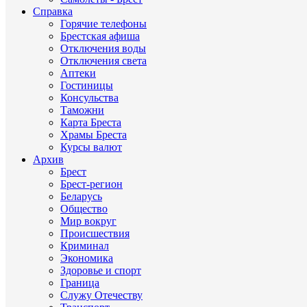
Справка
Горячие телефоны
Брестская афиша
Отключения воды
Отключения света
Аптеки
Гостиницы
Консульства
Таможни
Карта Бреста
Храмы Бреста
Курсы валют
Архив
Брест
Брест-регион
Беларусь
Общество
Мир вокруг
Происшествия
Криминал
Экономика
Здоровье и спорт
Граница
Служу Отечеству