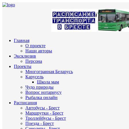
Главная
О проекте
Наши авторы
Эксклюзив
Персона
Проекты
Многогранная Беларусь
Карусель
Школа мам
Чудо природы
Вопрос нотариусу
Рыбалка онлайн
Расписания
Автобусы - Брест
Маршрутки - Брест
Троллейбусы - Брест
Поезда - Брест
Самолеты - Брест