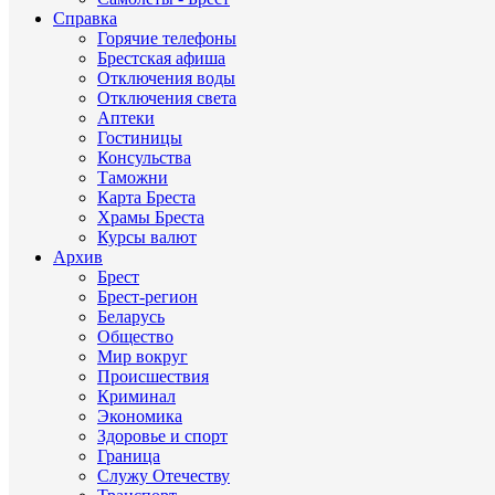
Справка
Горячие телефоны
Брестская афиша
Отключения воды
Отключения света
Аптеки
Гостиницы
Консульства
Таможни
Карта Бреста
Храмы Бреста
Курсы валют
Архив
Брест
Брест-регион
Беларусь
Общество
Мир вокруг
Происшествия
Криминал
Экономика
Здоровье и спорт
Граница
Служу Отечеству