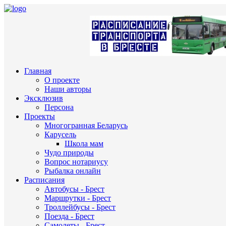
Главная
О проекте
Наши авторы
Эксклюзив
Персона
Проекты
Многогранная Беларусь
Карусель
Школа мам
Чудо природы
Вопрос нотариусу
Рыбалка онлайн
Расписания
Автобусы - Брест
Маршрутки - Брест
Троллейбусы - Брест
Поезда - Брест
Самолеты - Брест