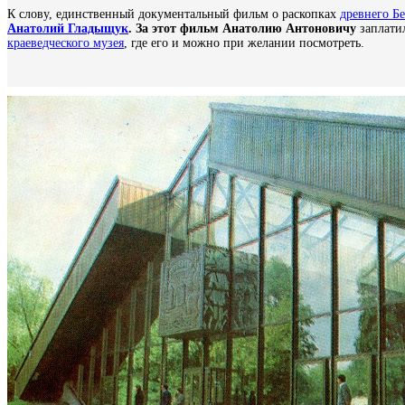
К слову, единственный документальный фильм о раскопках
древнего Бе
Анатолий Гладыщук
. За этот фильм Анатолию Антоновичу
заплати
краеведческого музея
, где его и можно при желании посмотреть.