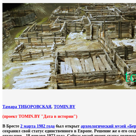
Тамара ТИБОРОВСКАЯ
,
TOMIN.BY
(проект TOMIN.BY "Дата в истории")
В Бресте
2 марта 1982 года
был открыт
археологический музей
«Бер
сохранил свой статус единственного в Европе. Решение же о его со
открытия - 18 января 1972 года. Сейчас музей имеет статус недви