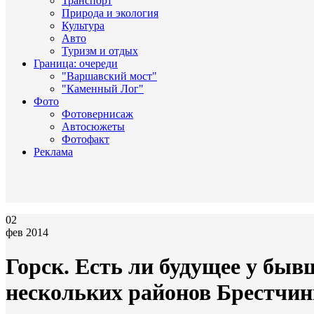
Транспорт
Природа и экология
Культура
Авто
Туризм и отдых
Граница: очереди
"Варшавский мост"
"Каменный Лог"
Фото
Фотовернисаж
Автосюжеты
Фотофакт
Реклама
02
фев 2014
Горск. Есть ли будущее у бы
нескольких районов Брестчи