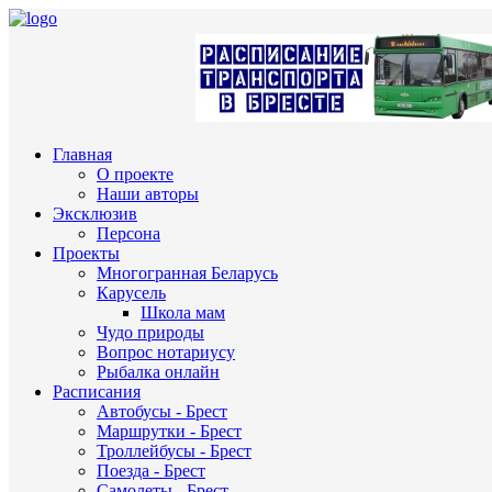
Главная
О проекте
Наши авторы
Эксклюзив
Персона
Проекты
Многогранная Беларусь
Карусель
Школа мам
Чудо природы
Вопрос нотариусу
Рыбалка онлайн
Расписания
Автобусы - Брест
Маршрутки - Брест
Троллейбусы - Брест
Поезда - Брест
Самолеты - Брест