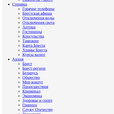
Справка
Горячие телефоны
Брестская афиша
Отключения воды
Отключения света
Аптеки
Гостиницы
Консульства
Таможни
Карта Бреста
Храмы Бреста
Курсы валют
Архив
Брест
Брест-регион
Беларусь
Общество
Мир вокруг
Происшествия
Криминал
Экономика
Здоровье и спорт
Граница
Служу Отечеству