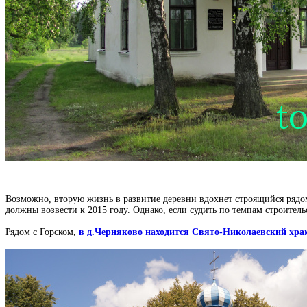
Возможно, вторую жизнь в развитие деревни вдохнет строящийся рядо
должны возвести к 2015 году. Однако, если судить по темпам строитель
Рядом с Горском,
в д.Черняково
находится
Свято-Николаевский хра