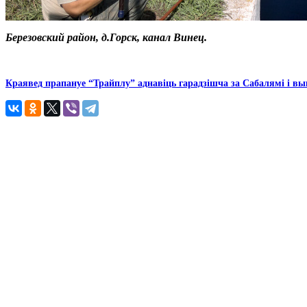
Березовский район, д.Горск, канал Винец.
Краявед прапануе “Трайплу” аднавіць гарадзішча за Сабалямі і вы