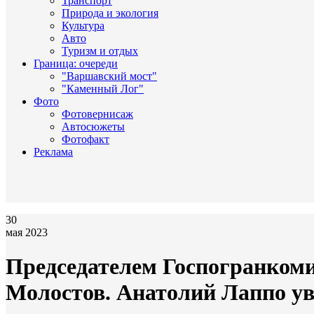
Транспорт
Природа и экология
Культура
Авто
Туризм и отдых
Граница: очереди
"Варшавский мост"
"Каменный Лог"
Фото
Фотовернисаж
Автосюжеты
Фотофакт
Реклама
30
мая 2023
Председателем Госпогранкоми
Молостов. Анатолий Лаппо у