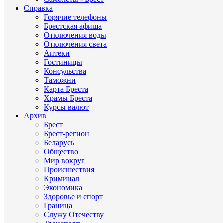
Справка
Горячие телефоны
Брестская афиша
Отключения воды
Отключения света
Аптеки
Гостиницы
Консульства
Таможни
Карта Бреста
Храмы Бреста
Курсы валют
Архив
Брест
Брест-регион
Беларусь
Общество
Мир вокруг
Происшествия
Криминал
Экономика
Здоровье и спорт
Граница
Служу Отечеству