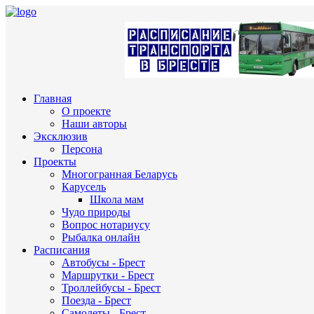
Главная
О проекте
Наши авторы
Эксклюзив
Персона
Проекты
Многогранная Беларусь
Карусель
Школа мам
Чудо природы
Вопрос нотариусу
Рыбалка онлайн
Расписания
Автобусы - Брест
Маршрутки - Брест
Троллейбусы - Брест
Поезда - Брест
Самолеты - Брест