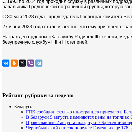
С 1993 по 2014 год проходил службу в различных подразд
начальника Гродненской пограничной группы, которую за
С 30 мая 2023 года - председатель Госпогранкомитета Бел
27 июня 2023 года стало известно, что ему присвоено зва
Награжден орденом «За службу Родине» III степени, меда
безупречную службу» I, II и III степеней.
Рейтинг рубрики за неделю
Беларусь
ГПК сообщил, сколько иностранцев приехало в Бел
В Беларуси 5 августа изменяются цены на топливо
Православные 2 августа празднуют Обретение мощ
Чернобыльский список поредел: Гомель и еще 176 г