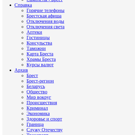
Справка
Горячие телефоны
Брестская афиша
Отключения воды
Отключения света
Аптеки
Гостиницы
Консульства
Таможни
Карта Бреста
Храмы Бреста
Курсы валют
Архив
Брест
Брест-регион
Беларусь
Общество
Мир вокруг
Происшествия
Криминал
Экономика
Здоровье и спорт
Граница
Служу Отечеству