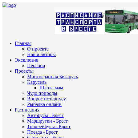
Главная
О проекте
Наши авторы
Эксклюзив
Персона
Проекты
Многогранная Беларусь
Карусель
Школа мам
Чудо природы
Вопрос нотариусу
Рыбалка онлайн
Расписания
Автобусы - Брест
Маршрутки - Брест
Троллейбусы - Брест
Поезда - Брест
Самолеты - Брест