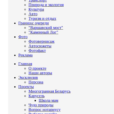
Транспорт
Природа и экология
Культура
Авто
Туризм и отдых
Граница: очереди
"Варшавский мост"
"Каменный Лог"
Фото
Фотовернисаж
Автосюжеты
Фотофакт
Реклама
Главная
О проекте
Наши авторы
Эксклюзив
Персона
Проекты
Многогранная Беларусь
Карусель
Школа мам
Чудо природы
Вопрос нотариусу