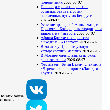
понедельник
2026-08-07
Непогода срывала крыши и
оставила без света сотни
населенных пунктов Беларуси
2026-08-07
Успение праведной Анны, матери
Пресвятой Богородицы: традиции и
запреты на 7 августа
2026-08-07
Афиша Бреста: как провести
выходные, 8-9 августа
2026-08-07
В копани у Припяти утонул
четырехлетний мальчик
2026-08-07
В Мозыре малыш выпал из окна
девятого этажа
2026-08-07
Фестиваль «Белая Вежа»: спектакль
«Деревенские истории» (Лагодехи,
Грузия)
2026-08-07
 «вождем войска
военачальник.