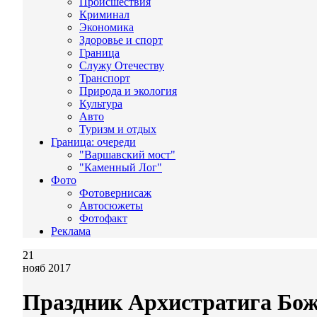
Происшествия
Криминал
Экономика
Здоровье и спорт
Граница
Служу Отечеству
Транспорт
Природа и экология
Культура
Авто
Туризм и отдых
Граница: очереди
"Варшавский мост"
"Каменный Лог"
Фото
Фотовернисаж
Автосюжеты
Фотофакт
Реклама
21
нояб 2017
Праздник Архистратига Бож