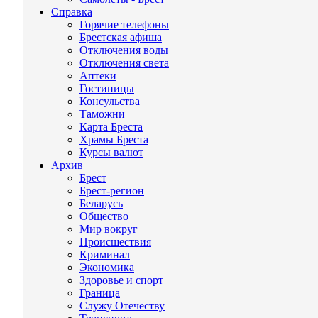
Справка
Горячие телефоны
Брестская афиша
Отключения воды
Отключения света
Аптеки
Гостиницы
Консульства
Таможни
Карта Бреста
Храмы Бреста
Курсы валют
Архив
Брест
Брест-регион
Беларусь
Общество
Мир вокруг
Происшествия
Криминал
Экономика
Здоровье и спорт
Граница
Служу Отечеству