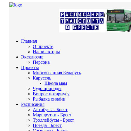
Главная
О проекте
Наши авторы
Эксклюзив
Персона
Проекты
Многогранная Беларусь
Карусель
Школа мам
Чудо природы
Вопрос нотариусу
Рыбалка онлайн
Расписания
Автобусы - Брест
Маршрутки - Брест
Троллейбусы - Брест
Поезда - Брест
Самолеты - Брест