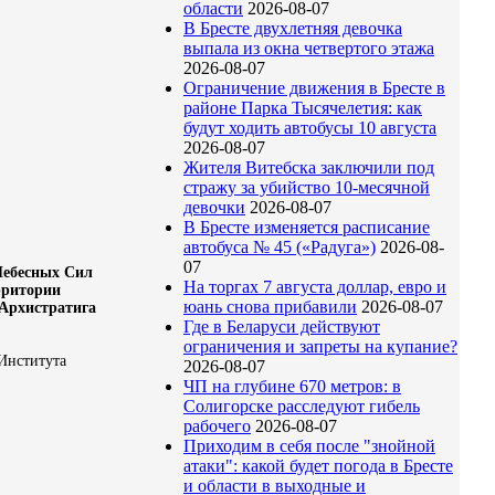
области
2026-08-07
В Бресте двухлетняя девочка
выпала из окна четвертого этажа
2026-08-07
Ограничение движения в Бресте в
районе Парка Тысячелетия: как
будут ходить автобусы 10 августа
2026-08-07
Жителя Витебска заключили под
стражу за убийство 10-месячной
девочки
2026-08-07
В Бресте изменяется расписание
автобуса № 45 («Радуга»)
2026-08-
07
Небесных Сил
На торгах 7 августа доллар, евро и
рритории
юань снова прибавили
2026-08-07
 Архистратига
Где в Беларуси действуют
ограничения и запреты на купание?
Института
2026-08-07
ЧП на глубине 670 метров: в
Солигорске расследуют гибель
рабочего
2026-08-07
Приходим в себя после "знойной
атаки": какой будет погода в Бресте
и области в выходные и