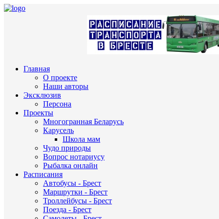
Главная
О проекте
Наши авторы
Эксклюзив
Персона
Проекты
Многогранная Беларусь
Карусель
Школа мам
Чудо природы
Вопрос нотариусу
Рыбалка онлайн
Расписания
Автобусы - Брест
Маршрутки - Брест
Троллейбусы - Брест
Поезда - Брест
Самолеты - Брест