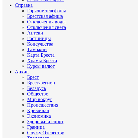
Справка
Горячие телефоны
Брестская афиша
Отключения воды
Отключения света
Аптеки
Гостиницы
Консульства
Таможни
Карта Бреста
Храмы Бреста
Курсы валют
Архив
Брест
Брест-регион
Беларусь
Общество
Мир вокруг
Происшествия
Криминал
Экономика
Здоровье и спорт
Граница
Служу Отечеству