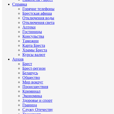
Справка
Горячие телефоны
Брестская афиша
Отключения воды
Отключения света
Аптеки
Гостиницы
Консульства
Таможни
Карта Бреста
Храмы Бреста
Курсы валют
Архив
Брест
Брест-регион
Беларусь
Общество
Мир вокруг
Происшествия
Криминал
Экономика
Здоровье и спорт
Граница
Служу Отечеству