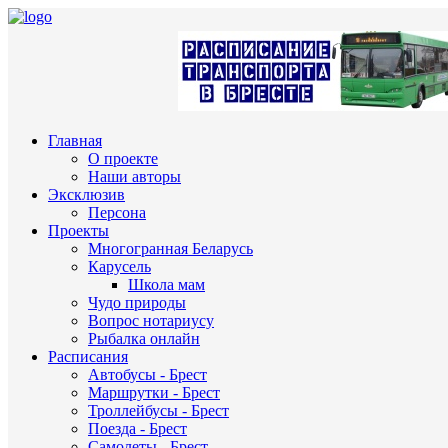
Главная
О проекте
Наши авторы
Эксклюзив
Персона
Проекты
Многогранная Беларусь
Карусель
Школа мам
Чудо природы
Вопрос нотариусу
Рыбалка онлайн
Расписания
Автобусы - Брест
Маршрутки - Брест
Троллейбусы - Брест
Поезда - Брест
Самолеты - Брест