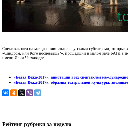
Спектакль шел на македонском языке с русскими субтитрами, которые х
«Синдром, или Кого воспеваешь?», прошедший в малом зале БАТД в по
имени Илии Чавчавадзе.
«Белая Вежа-2017»: аннотации всех спектаклей международно
«Белая Вежа-2017»: образцы театральной культуры, звездные
Рейтинг рубрики за неделю