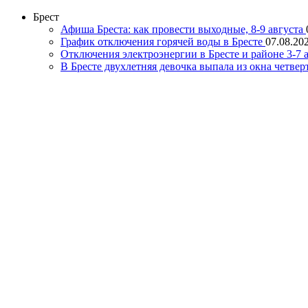
Брест
Афиша Бреста: как провести выходные, 8-9 августа
График отключения горячей воды в Бресте
07.08.202
Отключения электроэнергии в Бресте и районе 3-7 а
В Бресте двухлетняя девочка выпала из окна четвер