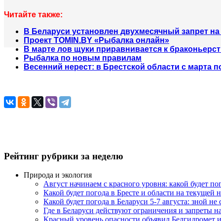
Читайте также:
В Беларуси установлен двухмесячный запрет на
Проект TOMIN.BY «Рыбалка онлайн»
В марте лов щуки приравнивается к браконьерс
Рыбалка по новым правилам
Весенний нерест: в Брестской области с марта 
Рейтинг рубрики за неделю
Природа и экология
Август начинаем с красного уровня: какой будет по
Какой будет погода в Бресте и области на текущей 
Какой будет погода в Беларуси 5-7 августа: зной не
Где в Беларуси действуют ограничения и запреты н
Красный уровень опасности объявил Белгидромет и