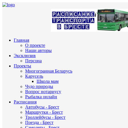
Главная
О проекте
Наши авторы
Эксклюзив
Персона
Проекты
Многогранная Беларусь
Карусель
Школа мам
Чудо природы
Вопрос нотариусу
Рыбалка онлайн
Расписания
Автобусы - Брест
Маршрутки - Брест
Троллейбусы - Брест
Поезда - Брест
Самолеты - Брест