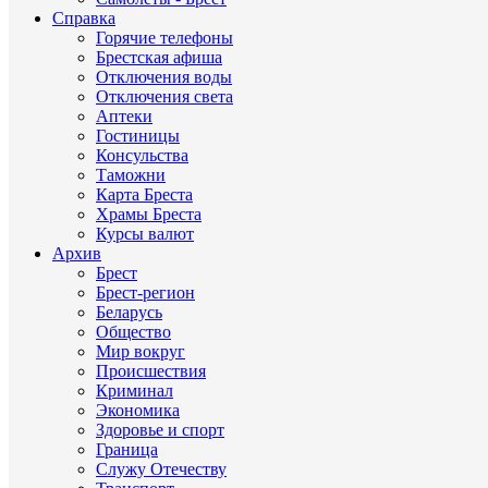
Справка
Горячие телефоны
Брестская афиша
Отключения воды
Отключения света
Аптеки
Гостиницы
Консульства
Таможни
Карта Бреста
Храмы Бреста
Курсы валют
Архив
Брест
Брест-регион
Беларусь
Общество
Мир вокруг
Происшествия
Криминал
Экономика
Здоровье и спорт
Граница
Служу Отечеству